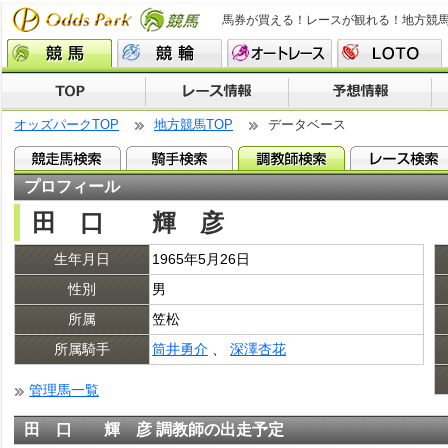
馬券が買える！レースが観れる！地方競
オッズパークTOP
地方競馬TOP
データベース
プロフィール
田 口 輝 彦
生年月日
1965年5月26日
性別
男
所属
笠松
所属騎手
筒井勇介
、
深澤杏花
管理馬一覧
田 口 輝 彦 調教師の出走予定