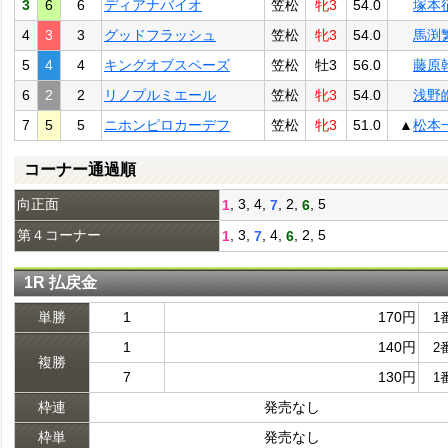
3
6
6
ディアナバイオ
笠松
牝3
54.0
塚本
4
3
3
グッドフラッシュ
笠松
牝3
54.0
馬渕
5
4
4
キングオブスペーズ
笠松
牡3
56.0
藤原
6
2
2
リノプルミエール
笠松
牝3
54.0
浅野
7
5
5
ニホンピロカーデフ
笠松
牝3
51.0
▲
松本
コーナー通過順
向正面
, 3, 4,
, 2,
, 5
1
7
6
第４コーナー
, 3,
, 4,
, 2, 5
1
7
6
1R 払戻金
単勝
1
170円
1
1
140円
2
複勝
7
130円
1
枠連
発売なし
枠単
発売なし