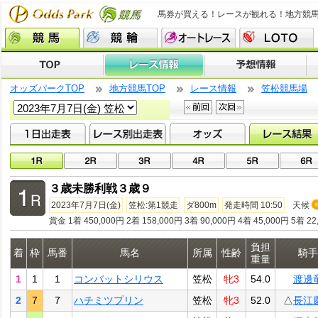
馬券が買える！レースが観れる！地方競
オッズパークTOP
地方競馬TOP
レース情報
笠松競馬場
３歳未勝利戦３歳９
2023年7月7日(金)
笠松:第1競走
ダ800m
発走時間 10:50
天候
賞金 1着 450,000円 2着 158,000円 3着 90,000円 4着 45,000円 5着 22
負担
着
枠
馬番
馬名
所属
性齢
騎手
重量
1
1
1
コンバットシリウス
笠松
牝3
54.0
渡邊
2
7
7
ハチミツプリン
笠松
牝3
52.0
△
長江