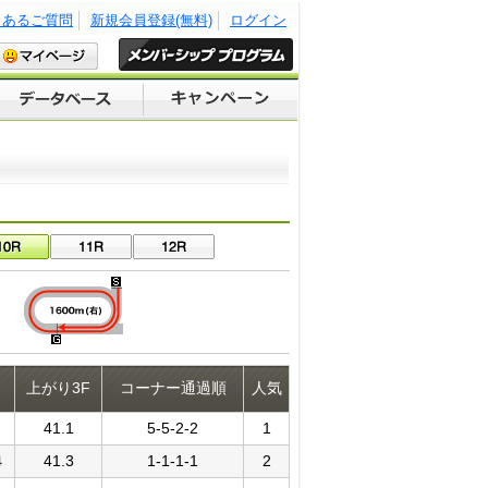
くあるご質問
新規会員登録(無料)
ログイン
上がり3F
コーナー通過順
人気
41.1
5-5-2-2
1
４
41.3
1-1-1-1
2