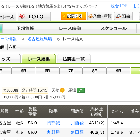
総合TOP
よ
える！レースが観れる！地方競馬を楽しむならオッズパーク
レース情報
名古屋競馬場
レース結果
ダ1600m
発走時間 15:45
天候
馬場
103,000円 4着 68,000円 5着 46,000円
負担
馬体重
所属
性齢
騎手
調教師
タイム
着差
重量
(増減)
名古屋
牡6
56.0
岡部誠
川西毅
461(+2)
1:48.4
名古屋
牡5
56.0
丸野勝
角田輝
462(-3)
1:48.5
３／