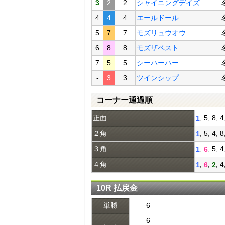
3
2
2
シャイニングデイズ
4
4
4
エールドール
5
7
7
モズリュウオウ
6
8
8
モズザベスト
7
5
5
シーハーハー
-
3
3
ツインシップ
コーナー通過順
正面
, 5, 8, 
1
２角
, 5, 4, 
1
３角
,
, 5, 
1
6
４角
,
,
, 4
1
6
2
10R 払戻金
単勝
6
6