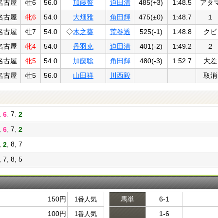
名古屋
牡6
56.0
加藤誓
迫田清
485(+3)
1:48.5
アタ
名古屋
牝6
54.0
大畑雅
角田輝
475(±0)
1:48.7
１
名古屋
牡7
54.0
◇
木之葵
荒巻透
525(-1)
1:48.8
クビ
名古屋
牝4
54.0
丹羽克
迫田清
401(-2)
1:49.2
２
名古屋
牝5
54.0
加藤聡
角田輝
480(-3)
1:52.7
大差
名古屋
牡5
56.0
山田祥
川西毅
取消
4,
, 7,
6
2
8,
, 7,
6
2
4,
, 8, 7
2
, 7, 8, 5
150円
馬単
6-1
1番人気
100円
1-6
1番人気