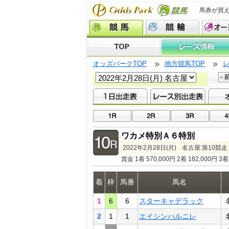
馬券が買
オッズパークTOP
地方競馬TOP
ワカメ特別Ａ６特別
2022年2月28日(月)
名古屋:第10競走
賞金 1着 570,000円 2着 182,000円 3着 
着
枠
馬番
馬名
1
6
6
スターキャデラック
2
1
1
エイシンハルニレ