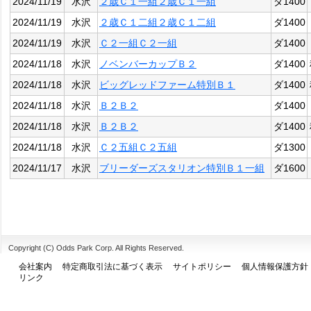
2024/11/19
水沢
２歳Ｃ１一組２歳Ｃ１一組
ダ1400
2024/11/19
水沢
２歳Ｃ１二組２歳Ｃ１二組
ダ1400
2024/11/19
水沢
Ｃ２一組Ｃ２一組
ダ1400
2024/11/18
水沢
ノベンバーカップＢ２
ダ1400
2024/11/18
水沢
ビッグレッドファーム特別Ｂ１
ダ1400
2024/11/18
水沢
Ｂ２Ｂ２
ダ1400
2024/11/18
水沢
Ｂ２Ｂ２
ダ1400
2024/11/18
水沢
Ｃ２五組Ｃ２五組
ダ1300
2024/11/17
水沢
ブリーダーズスタリオン特別Ｂ１一組
ダ1600
Copyright (C) Odds Park Corp. All Rights Reserved.
会社案内
特定商取引法に基づく表示
サイトポリシー
個人情報保護方針
リンク