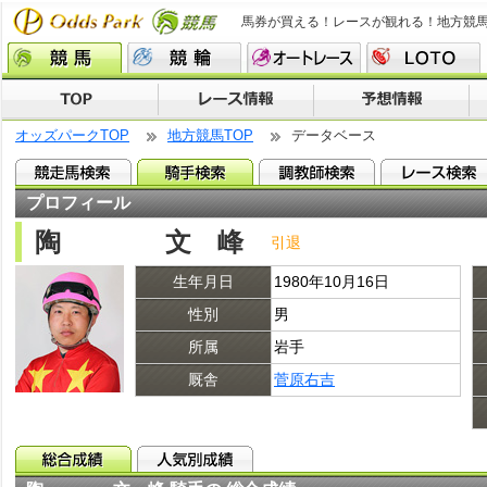
馬券が買える！レースが観れる！地方競
オッズパークTOP
地方競馬TOP
データベース
プロフィール
陶 文 峰
引退
生年月日
1980年10月16日
性別
男
所属
岩手
厩舎
菅原右吉