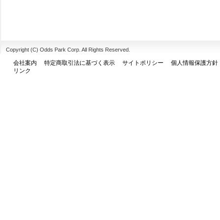
Copyright (C) Odds Park Corp. All Rights Reserved.
会社案内
特定商取引法に基づく表示
サイトポリシー
個人情報保護方針
リンク