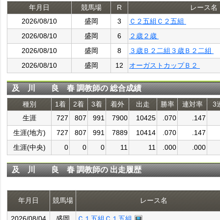
年月日
競馬場
R
レース名
2026/08/10
盛岡
3
Ｃ２五組Ｃ２五組
2026/08/10
盛岡
6
２歳２歳
2026/08/10
盛岡
8
３歳Ｂ２二組３歳Ｂ２二組
2026/08/10
盛岡
12
オーガストカップＢ２
及 川 良 春 調教師の 総合成績
種別
1着
2着
3着
着外
出走
勝率
連対率
3
生涯
727
807
991
7900
10425
.070
.147
生涯(地方)
727
807
991
7889
10414
.070
.147
生涯(中央)
0
0
0
11
11
.000
.000
及 川 良 春 調教師の 出走履歴
年月日
競馬場
レース名
2026/08/04
盛岡
Ｃ１五組Ｃ１五組