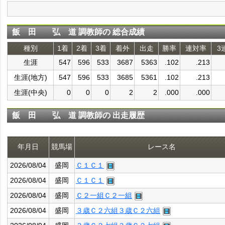
飯 田 弘 道 調教師の 総合成績
種別
1着
2着
3着
着外
出走
勝率
連対率
3
生涯
547
596
533
3687
5363
.102
.213
生涯(地方)
547
596
533
3685
5361
.102
.213
生涯(中央)
0
0
0
2
2
.000
.000
飯 田 弘 道 調教師の 出走履歴
年月日
競馬場
レース名
2026/08/04
盛岡
Ｃ１Ｃ１
2026/08/04
盛岡
Ｃ１Ｃ１
2026/08/04
盛岡
Ｃ２一組Ｃ２一組
2026/08/04
盛岡
３歳Ｃ２六組３歳Ｃ２六組