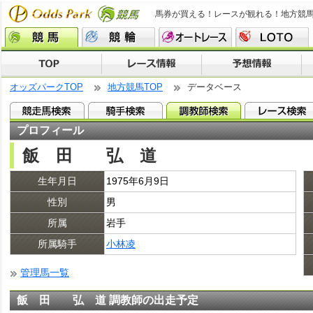
馬券が買える！レースが観れる！地方競
オッズパークTOP
地方競馬TOP
データベース
プロフィール
飯 田 弘 道
生年月日
1975年6月9日
性別
男
所属
岩手
所属騎手
小林凌
管理馬一覧
飯 田 弘 道 調教師の出走予定