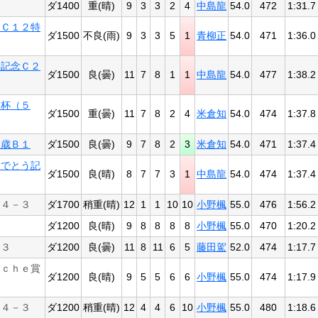
ダ1400
重(晴)
9
3
3
2
4
中島龍
54.0
472
1:31.7
念Ｃ１２特
ダ1500
不良(雨)
9
3
3
5
1
青柳正
54.0
471
1:36.0
年記念Ｃ２
ダ1500
良(曇)
11
7
8
1
1
中島龍
54.0
477
1:38.2
援杯（５
ダ1500
重(曇)
11
7
8
2
4
米倉知
54.0
474
1:37.8
３歳Ｂ１
ダ1500
良(曇)
9
7
8
2
3
米倉知
54.0
471
1:37.4
めでとう記
ダ1500
良(晴)
8
7
7
3
1
中島龍
54.0
474
1:37.4
Ｃ４－３
ダ1700
稍重(晴)
12
1
1
10
10
小野楓
55.0
476
1:56.2
ダ1200
良(晴)
9
8
8
8
8
小野楓
55.0
470
1:20.2
－３
ダ1200
良(曇)
11
8
11
6
5
藤田駕
52.0
474
1:17.7
ｒｃｈｅ賞
ダ1200
良(晴)
9
5
5
6
6
小野楓
55.0
474
1:17.9
Ｃ４－３
ダ1200
稍重(晴)
12
4
4
6
10
小野楓
55.0
480
1:18.6