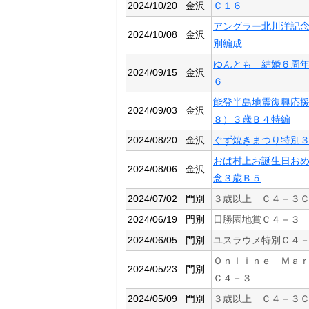
2024/10/20
金沢
Ｃ１６
アングラー北川洋記
2024/10/08
金沢
別編成
ゆんとも 結婚６周
2024/09/15
金沢
６
能登半島地震復興応
2024/09/03
金沢
８）３歳Ｂ４特編
2024/08/20
金沢
ぐず焼きまつり特別
おぱ村上お誕生日お
2024/08/06
金沢
念３歳Ｂ５
2024/07/02
門別
３歳以上 Ｃ４－３
2024/06/19
門別
日勝園地賞Ｃ４－３
2024/06/05
門別
ユスラウメ特別Ｃ４
Ｏｎｌｉｎｅ Ｍａ
2024/05/23
門別
Ｃ４－３
2024/05/09
門別
３歳以上 Ｃ４－３