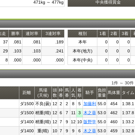
471kg ～ 477kg
中央獲得賞金
出走
勝率
連対率
3連対率
種別
1着
2着
3着
37
.081
.081
.189
本年
0
0
0
29
.103
.103
.241
本年(地方)
0
0
0
8
.000
.000
.000
本年(中央)
0
0
0
1件 ～ 30
馬場
頭
枠
馬
人
着
負担
距離
騎手
馬体重
タイム
(天候)
数
番
番
気
順
重量
ダ1500
不良(曇)
12
2
2
8
5
加藤利
55.0
454
1:38.1
ダ1500
稍重(晴)
12
6
7
11
3
木之葵
53.0
462
1:37.8
ダ1400
稍重(晴)
12
7
9
12
10
阪野学
55.0
460
1:33.2
ダ1400
重(晴)
10
7
9
9
6
木之葵
53.0
459
1:32.8