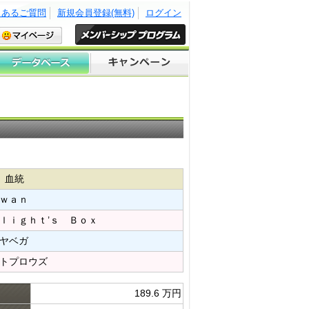
くあるご質問
新規会員登録(無料)
ログイン
血統
ｗａｎ​
ｌｉｇｈｔ’ｓ Ｂｏｘ​
ヤベガ​
トプロウズ​
189.6 万円