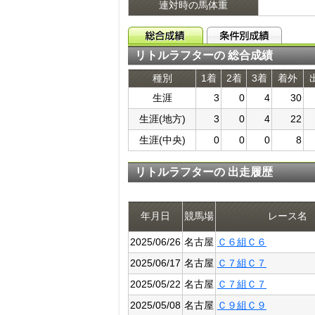
連対時の馬体重
リトルラフターの 総合成績
種別
1着
2着
3着
着外
生涯
3
0
4
30
生涯(地方)
3
0
4
22
生涯(中央)
0
0
0
8
リトルラフターの 出走履歴
年月日
競馬場
レース名
2025/06/26
名古屋
Ｃ６組Ｃ６
2025/06/17
名古屋
Ｃ７組Ｃ７
2025/05/22
名古屋
Ｃ７組Ｃ７
2025/05/08
名古屋
Ｃ９組Ｃ９