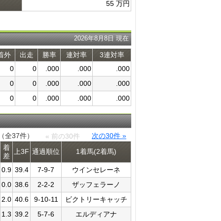
55 万円
2026年8月8日 現在
着外
出走
勝率
連対率
3連対率
0
0
.000
.000
.000
0
0
.000
.000
.000
0
0
.000
.000
.000
件（全37件）
次の30件 »
« 前の30件
着
上3F
通過​順位
1着馬(2着馬)
差
0.9
39.4
7-9-7
ウインセレーネ
0.0
38.6
2-2-2
ザッフェラーノ
2.0
40.6
9-10-11
ビクトリーキャッチ
1.3
39.2
5-7-6
エルディアナ