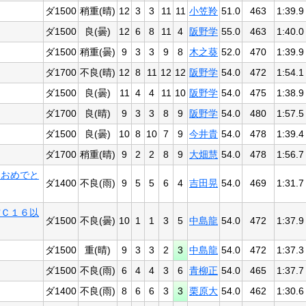
ダ1500
稍重(晴)
12
3
3
11
11
小笠羚
51.0
463
1:39.9
ダ1500
良(曇)
12
6
8
11
4
阪野学
55.0
463
1:40.0
ダ1500
稍重(曇)
9
3
3
9
8
木之葵
52.0
470
1:39.9
ダ1700
不良(晴)
12
8
11
12
12
阪野学
54.0
472
1:54.1
ダ1500
良(曇)
11
4
4
11
10
阪野学
54.0
475
1:38.9
ダ1700
良(晴)
9
3
3
8
9
阪野学
54.0
480
1:57.5
ダ1500
良(曇)
10
8
10
7
9
今井貴
54.0
478
1:39.4
ダ1700
稍重(晴)
9
2
2
8
9
大畑慧
54.0
478
1:56.7
日おめでと
ダ1400
不良(雨)
9
5
5
6
4
吉田晃
54.0
469
1:31.7
賞Ｃ１６以
ダ1500
不良(曇)
10
1
1
3
5
中島龍
54.0
472
1:37.9
ダ1500
重(晴)
9
3
3
2
3
中島龍
54.0
472
1:37.3
ダ1500
不良(雨)
6
4
4
3
6
青柳正
54.0
465
1:37.7
ダ1400
不良(雨)
8
6
6
3
3
栗原大
54.0
462
1:30.6