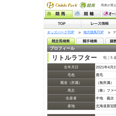
馬券が買
オッズパークTOP
地方競馬TOP
プロフィール
リトルラフター
牝｜5 
生年月日
2021年4月
毛色
鹿毛
厩舎（所属）
（無所属）
馬主
（株）ファ
生産者
中地 義次
産地
北海道新冠