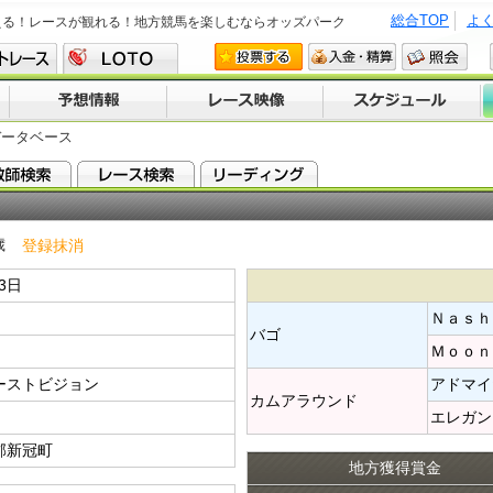
総合TOP
よ
える！レースが観れる！地方競馬を楽しむならオッズパーク
データベース
歳
登録抹消
23日
Ｎａｓｈ
バゴ​
Ｍｏｏｎ
ーストビジョン
アドマイ
カムアラウンド​
エレガン
郡新冠町
地方獲得賞金