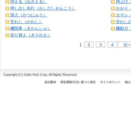
抑える（おさえる）
押上げ
押し出し先行（おしだしせんこう）
かかり
滑入（かつにゅう）
カマシ
交わし（かわし）
交わし
機関車（きかんしゃ）
機動力
切り替え（きりかえ）
1
2
3
4
次へ
Copyright (C) Odds Park Corp. All Rights Reserved.
会社案内
特定商取引法に基づく表示
サイトポリシー
個人