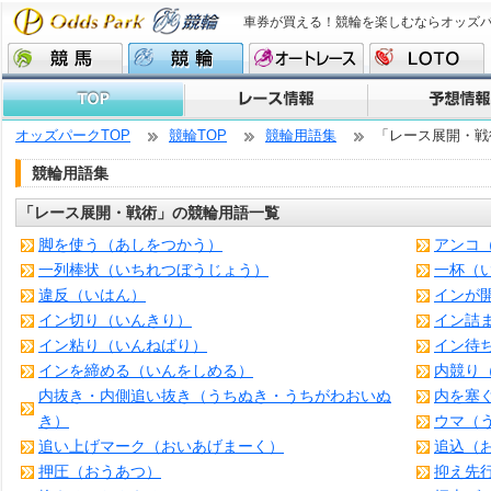
車券が買える！競輪を楽しむならオッズ
オッズパークTOP
競輪TOP
競輪用語集
「レース展開・戦
競輪用語集
「レース展開・戦術」の競輪用語一覧
脚を使う（あしをつかう）
アンコ
一列棒状（いちれつぼうじょう）
一杯（
違反（いはん）
インが
イン切り（いんきり）
イン詰
イン粘り（いんねばり）
イン待
インを締める（いんをしめる）
内競り
内抜き・内側追い抜き（うちぬき・うちがわおいぬ
内を塞
き）
ウマ（
追い上げマーク（おいあげまーく）
追込（
押圧（おうあつ）
抑え先