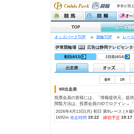
車券が買
オッズパークTOP
競輪TOP
レー
伊東競輪場
広告は静岡テレビセンタ
初日(4/13)
2日目(4/14)
全R
1R
9R出走表
投票会員の皆様には、「情報提供元」提供
閲覧方法は、投票会員のIDでログイン→
2026年4月13日(月) 初日 第9レース (Ａ
1692m
19:22
19:17
発走時間
締切予定