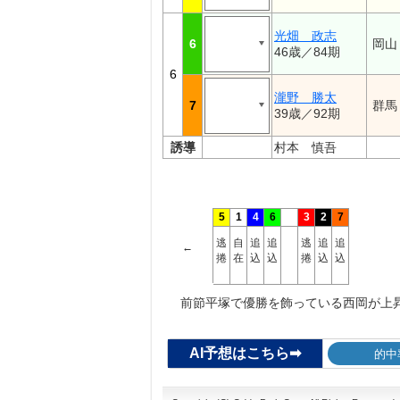
光畑 政志
6
岡山
46歳／84期
6
瀧野 勝太
7
群馬
39歳／92期
誘導
村本 慎吾
5
1
4
6
3
2
7
逃
自
追
追
逃
追
追
←
捲
在
込
込
捲
込
込
前節平塚で優勝を飾っている西岡が上
AI予想はこちら➡
的中