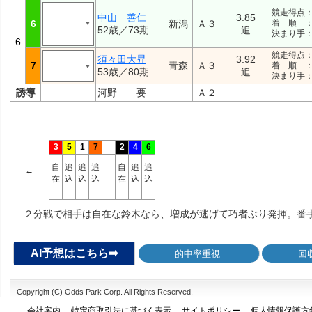
競走得点：6
中山 善仁
3.85
6
新潟
Ａ３
着 順 ：0- 
52歳／73期
追
決まり手：0-
6
競走得点：6
須々田大昇
3.92
7
青森
Ａ３
着 順 ：1- 
53歳／80期
追
決まり手：0-
誘導
河野 要
Ａ２
3
5
1
7
2
4
6
自
追
追
追
自
追
追
←
在
込
込
込
在
込
込
２分戦で相手は自在な鈴木なら、増成が逃げて巧者ぶり発揮。番
AI予想はこちら➡
的中率重視
回
Copyright (C) Odds Park Corp. All Rights Reserved.
会社案内
特定商取引法に基づく表示
サイトポリシー
個人情報保護方