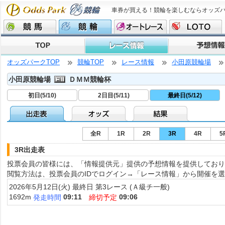
車券が買える！競輪を楽しむならオッズ
オッズパークTOP
競輪TOP
レース情報
小田原競輪場
小田原競輪場
ＤＭＭ競輪杯
初日(5/10)
2日目(5/11)
最終日(5/12)
全R
1R
2R
3R
4R
5
3R出走表
投票会員の皆様には、「情報提供元」提供の予想情報を提供しており
閲覧方法は、投票会員のIDでログイン→「レース情報」から開催を
2026年5月12日(火) 最終日 第3レース (Ａ級チ一般)
1692m
09:11
09:06
発走時間
締切予定