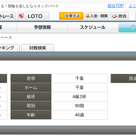
総合TOP
よ
える！競輪を楽しむならオッズパーク
タベース
府県
千葉
競
‐
ホーム
千葉
‐
級班
A級2班
‐
期別
90期
‐
年齢
46歳