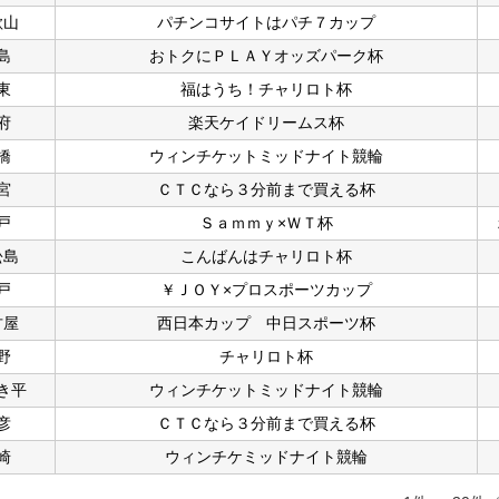
歌山
パチンコサイトはパチ７カップ
島
おトクにＰＬＡＹオッズパーク杯
東
福はうち！チャリロト杯
府
楽天ケイドリームス杯
橋
ウィンチケットミッドナイト競輪
宮
ＣＴＣなら３分前まで買える杯
戸
Ｓａｍｍｙ×ＷＴ杯
松島
こんばんはチャリロト杯
戸
￥ＪＯＹ×プロスポーツカップ
古屋
西日本カップ 中日スポーツ杯
野
チャリロト杯
き平
ウィンチケットミッドナイト競輪
彦
ＣＴＣなら３分前まで買える杯
崎
ウィンチケミッドナイト競輪