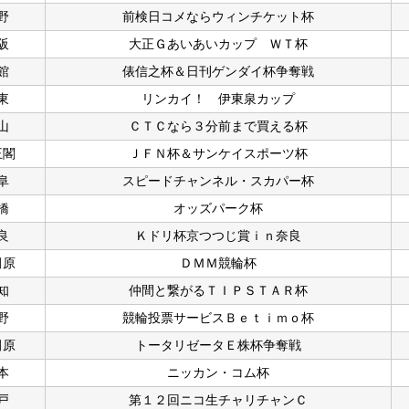
野
前検日コメならウィンチケット杯
阪
大正Ｇあいあいカップ ＷＴ杯
館
俵信之杯＆日刊ゲンダイ杯争奪戦
東
リンカイ！ 伊東泉カップ
山
ＣＴＣなら３分前まで買える杯
王閣
ＪＦＮ杯＆サンケイスポーツ杯
阜
スピードチャンネル・スカパー杯
橋
オッズパーク杯
良
Ｋドリ杯京つつじ賞ｉｎ奈良
田原
ＤＭＭ競輪杯
知
仲間と繋がるＴＩＰＳＴＡＲ杯
野
競輪投票サービスＢｅｔｉｍｏ杯
田原
トータリゼータＥ株杯争奪戦
本
ニッカン・コム杯
戸
第１２回ニコ生チャリチャンＣ