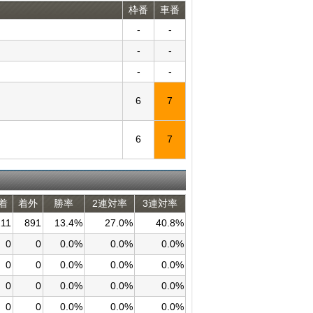
枠番
車番
-
-
-
-
-
-
6
7
6
7
着
着外
勝率
2連対率
3連対率
211
891
13.4%
27.0%
40.8%
0
0
0.0%
0.0%
0.0%
0
0
0.0%
0.0%
0.0%
0
0
0.0%
0.0%
0.0%
0
0
0.0%
0.0%
0.0%