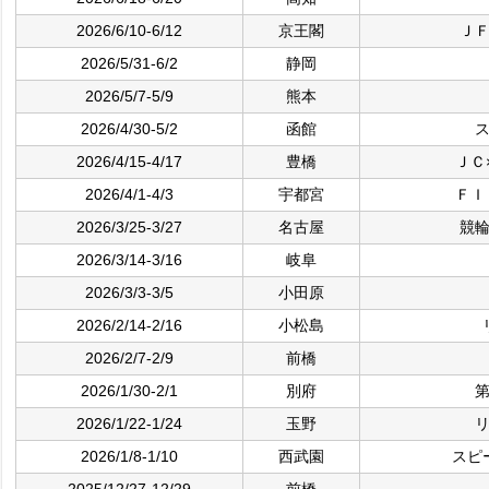
2026/6/10-6/12
京王閣
Ｊ
2026/5/31-6/2
静岡
2026/5/7-5/9
熊本
2026/4/30-5/2
函館
2026/4/15-4/17
豊橋
ＪＣ
2026/4/1-4/3
宇都宮
ＦＩ
2026/3/25-3/27
名古屋
競
2026/3/14-3/16
岐阜
2026/3/3-3/5
小田原
2026/2/14-2/16
小松島
2026/2/7-2/9
前橋
2026/1/30-2/1
別府
2026/1/22-1/24
玉野
2026/1/8-1/10
西武園
スピ