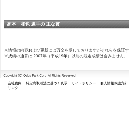
高本 和也 選手の 主な賞
※情報の内容および更新には万全を期しておりますがそれらを保証す
※成績の通算は 2007年（平成19年）以前の競走成績は含みません。
Copyright (C) Odds Park Corp. All Rights Reserved.
会社案内
特定商取引法に基づく表示
サイトポリシー
個人情報保護方針
リンク