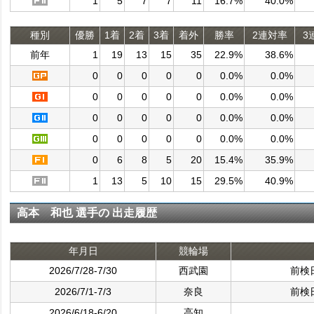
1
5
7
7
11
16.7%
40.0%
種別
優勝
1着
2着
3着
着外
勝率
2連対率
3
前年
1
19
13
15
35
22.9%
38.6%
0
0
0
0
0
0.0%
0.0%
0
0
0
0
0
0.0%
0.0%
0
0
0
0
0
0.0%
0.0%
0
0
0
0
0
0.0%
0.0%
0
6
8
5
20
15.4%
35.9%
1
13
5
10
15
29.5%
40.9%
高本 和也 選手の 出走履歴
年月日
競輪場
2026/7/28-7/30
西武園
前検
2026/7/1-7/3
奈良
前検
2026/6/18-6/20
高知