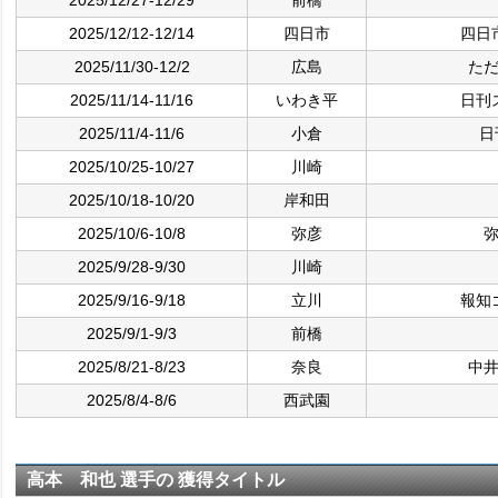
2025/12/27-12/29
前橋
2025/12/12-12/14
四日市
四日
2025/11/30-12/2
広島
た
2025/11/14-11/16
いわき平
日刊
2025/11/4-11/6
小倉
日
2025/10/25-10/27
川崎
2025/10/18-10/20
岸和田
2025/10/6-10/8
弥彦
2025/9/28-9/30
川崎
2025/9/16-9/18
立川
報知
2025/9/1-9/3
前橋
2025/8/21-8/23
奈良
中
2025/8/4-8/6
西武園
高本 和也 選手の 獲得タイトル