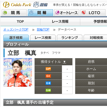
車券が買える！競輪を楽しむならオッズ
オッズパークTOP
競輪TOP
データベース
プロフィール
立部 楓真
タチベ フウマ
獲得タイトル
▼
府県
‐
ホーム
‐
級班
‐
期別
‐
年齢
立部 楓真 選手の 出場予定