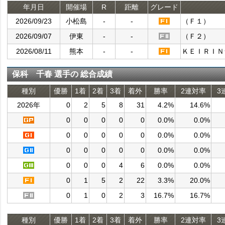
年月日
開催場
R
距離
グレード
2026/09/23
小松島
-
-
（Ｆ１）
2026/09/07
伊東
-
-
（Ｆ２）
2026/08/11
熊本
-
-
ＫＥＩＲＩＮ
保科 千春 選手の 総合成績
種別
優勝
1着
2着
3着
着外
勝率
2連対率
3
2026年
0
2
5
8
31
4.2%
14.6%
0
0
0
0
0
0.0%
0.0%
0
0
0
0
0
0.0%
0.0%
0
0
0
0
0
0.0%
0.0%
0
0
0
4
6
0.0%
0.0%
0
1
5
2
22
3.3%
20.0%
0
1
0
2
3
16.7%
16.7%
種別
優勝
1着
2着
3着
着外
勝率
2連対率
3