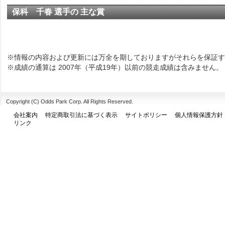
保科 千春 選手の 主な賞
※情報の内容および更新には万全を期しておりますがそれらを保証す
※成績の通算は 2007年（平成19年）以前の競走成績は含みません。
Copyright (C) Odds Park Corp. All Rights Reserved.
会社案内
特定商取引法に基づく表示
サイトポリシー
個人情報保護方針
リンク