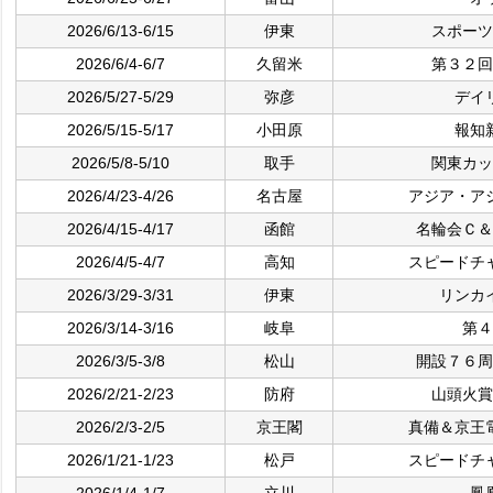
2026/6/13-6/15
伊東
スポーツ
2026/6/4-6/7
久留米
第３２回
2026/5/27-5/29
弥彦
デイ
2026/5/15-5/17
小田原
報知
2026/5/8-5/10
取手
関東カッ
2026/4/23-4/26
名古屋
アジア・ア
2026/4/15-4/17
函館
名輪会Ｃ＆
2026/4/5-4/7
高知
スピードチ
2026/3/29-3/31
伊東
リンカ
2026/3/14-3/16
岐阜
第４
2026/3/5-3/8
松山
開設７６周
2026/2/21-2/23
防府
山頭火賞
2026/2/3-2/5
京王閣
真備＆京王
2026/1/21-1/23
松戸
スピードチ