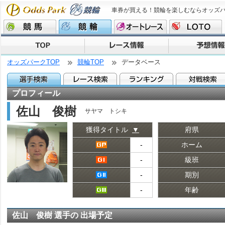
車券が買える！競輪を楽しむならオッズ
オッズパークTOP
競輪TOP
データベース
プロフィール
佐山 俊樹
サヤマ トシキ
獲得タイトル
▼
府県
‐
ホーム
‐
級班
‐
期別
‐
年齢
佐山 俊樹 選手の 出場予定