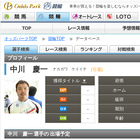
車券が買える！競輪を楽しむならオッズ
オッズパークTOP
競輪TOP
データベース
プロフィール
中川 慶一
(引退)
ナカガワ ケイイチ
獲得タイトル
▼
府県
‐
ホーム
‐
級班
‐
期別
‐
年齢
中川 慶一 選手の 出場予定