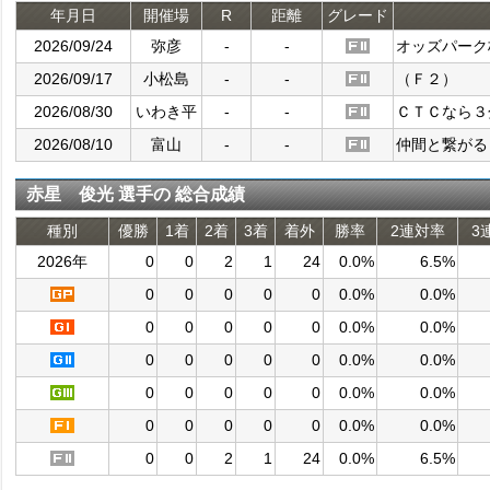
年月日
開催場
R
距離
グレード
2026/09/24
弥彦
-
-
オッズパーク
2026/09/17
小松島
-
-
（Ｆ２）
2026/08/30
いわき平
-
-
ＣＴＣなら３
2026/08/10
富山
-
-
仲間と繋がる
赤星 俊光 選手の 総合成績
種別
優勝
1着
2着
3着
着外
勝率
2連対率
3
2026年
0
0
2
1
24
0.0%
6.5%
0
0
0
0
0
0.0%
0.0%
0
0
0
0
0
0.0%
0.0%
0
0
0
0
0
0.0%
0.0%
0
0
0
0
0
0.0%
0.0%
0
0
0
0
0
0.0%
0.0%
0
0
2
1
24
0.0%
6.5%