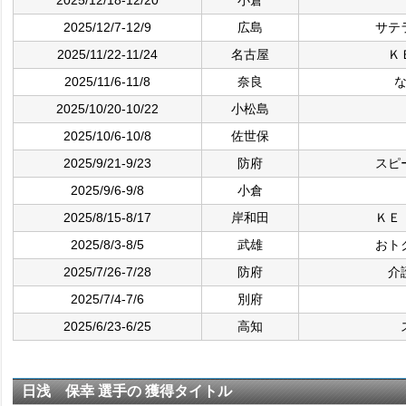
2025/12/18-12/20
小倉
2025/12/7-12/9
広島
サテ
2025/11/22-11/24
名古屋
Ｋ
2025/11/6-11/8
奈良
2025/10/20-10/22
小松島
2025/10/6-10/8
佐世保
2025/9/21-9/23
防府
スピ
2025/9/6-9/8
小倉
2025/8/15-8/17
岸和田
ＫＥ
2025/8/3-8/5
武雄
おト
2025/7/26-7/28
防府
介
2025/7/4-7/6
別府
2025/6/23-6/25
高知
日浅 保幸 選手の 獲得タイトル