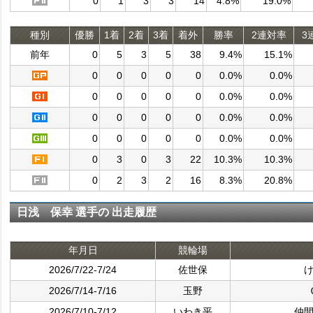
0
1
3
3
14
4.8%
19.0%
種別
優勝
1着
2着
3着
着外
勝率
2連対率
3
前年
0
5
3
5
38
9.4%
15.1%
0
0
0
0
0
0.0%
0.0%
0
0
0
0
0
0.0%
0.0%
0
0
0
0
0
0.0%
0.0%
0
0
0
0
0
0.0%
0.0%
0
3
0
3
22
10.3%
10.3%
0
2
3
2
16
8.3%
20.8%
日浅 保幸 選手の 出走履歴
年月日
競輪場
2026/7/22-7/24
佐世保
2026/7/14-7/16
玉野
2026/7/10-7/12
いわき平
仲