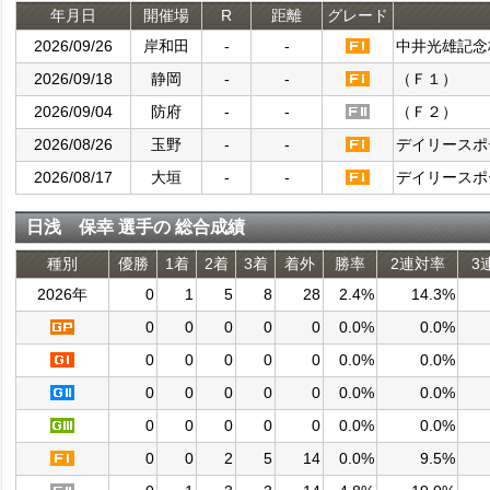
年月日
開催場
R
距離
グレード
2026/09/26
岸和田
-
-
中井光雄記念
2026/09/18
静岡
-
-
（Ｆ１）
2026/09/04
防府
-
-
（Ｆ２）
2026/08/26
玉野
-
-
デイリースポ
2026/08/17
大垣
-
-
デイリースポ
日浅 保幸 選手の 総合成績
種別
優勝
1着
2着
3着
着外
勝率
2連対率
3
2026年
0
1
5
8
28
2.4%
14.3%
0
0
0
0
0
0.0%
0.0%
0
0
0
0
0
0.0%
0.0%
0
0
0
0
0
0.0%
0.0%
0
0
0
0
0
0.0%
0.0%
0
0
2
5
14
0.0%
9.5%