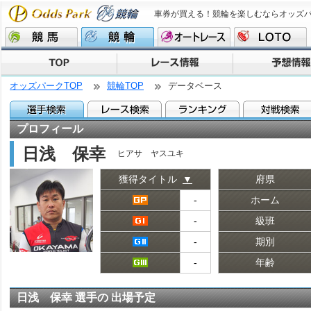
車券が買える！競輪を楽しむならオッズ
オッズパークTOP
競輪TOP
データベース
プロフィール
日浅 保幸
ヒアサ ヤスユキ
獲得タイトル
▼
府県
‐
ホーム
‐
級班
‐
期別
‐
年齢
日浅 保幸 選手の 出場予定