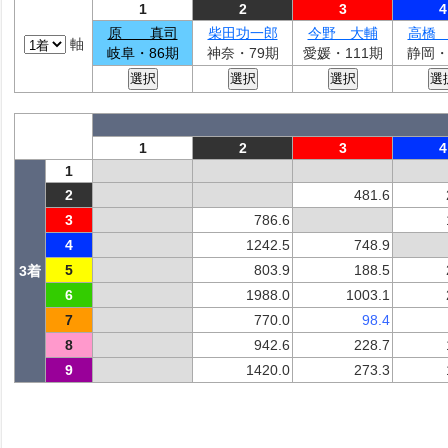
1
2
3
4
原 真司
柴田功一郎
今野 大輔
高橋
軸
岐阜・86期
神奈・79期
愛媛・111期
静岡・
1
2
3
4
1
2
481.6
3
786.6
4
1242.5
748.9
5
803.9
188.5
3着
6
1988.0
1003.1
7
770.0
98.4
8
942.6
228.7
9
1420.0
273.3