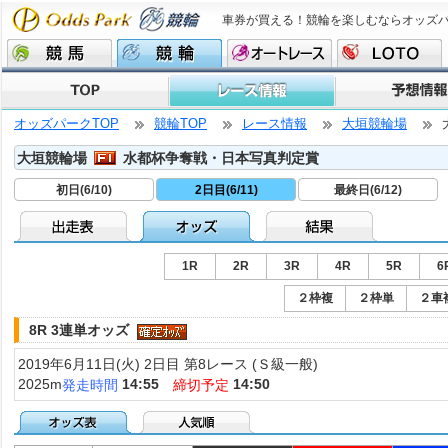
車券が買える！競輪を楽しむならオッズ
オッズパークTOP
競輪TOP
レース情報
大垣競輪場
大垣競輪場
水都杯争奪戦・日本写真判定賞
初日(6/10)
2日目(6/11)
最終日(6/12)
1R
2R
3R
4R
5R
6
２枠複
２枠単
２車
8R 3連単オッズ
2019年6月11日(火) 2日目 第8レース (Ｓ級一般)
2025m
14:55
14:50
発走時間
締切予定