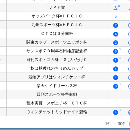
S
ＪＰＦ賞
６
オッズパーク杯×ＨＰＣＪＣ
５
九州スポーツ杯×ＨＰＣＪＣ
２
ＣＴＣは３分前杯
４
関東カップ・スポーツニッポン杯
２
S
サンスポ７０周年石田雄彦記念杯
６
S
平
日刊スポ・コム杯・ＧしいたけＣ
１
秋は秋穫れのちりめんカップ
１
競輪アプリはウィンチケット杯
４
S
楽天ケイドリームス杯
３
日刊スポーツ杯争奪戦
荒木実賞 スポニチ杯 ＣＴＣ杯
S
ウィンチケットミッドナイト競輪
４
1件 ～ 30件