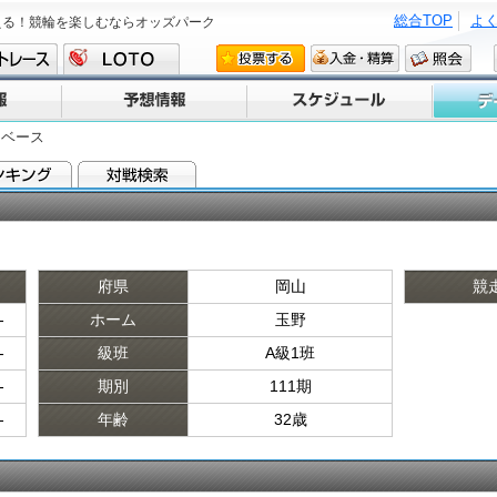
総合TOP
よ
える！競輪を楽しむならオッズパーク
タベース
府県
岡山
競
‐
ホーム
玉野
‐
級班
A級1班
‐
期別
111期
‐
年齢
32歳