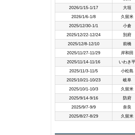
2026/1/15-1/17
大垣
2026/1/6-1/8
久留米
2025/12/30-1/1
小倉
2025/12/22-12/24
別府
2025/12/8-12/10
前橋
2025/11/27-11/29
岸和田
2025/11/14-11/16
いわき
2025/11/3-11/5
小松島
2025/10/21-10/23
岐阜
2025/10/1-10/3
久留米
2025/9/14-9/16
防府
2025/9/7-9/9
奈良
2025/8/27-8/29
久留米