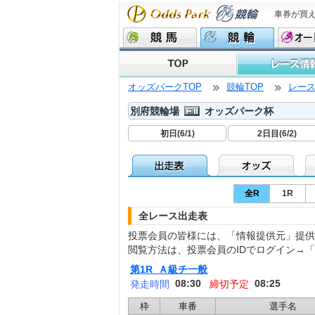
車券が買
オッズパークTOP
競輪TOP
レー
別府競輪場
オッズパーク杯
初日(6/1)
2日目(6/2)
全R
1R
全レース出走表
投票会員の皆様には、「情報提供元」提供
閲覧方法は、投票会員のIDでログイン→
第1R Ａ級チ一般
08:30
08:25
発走時間
締切予定
枠
車番
選手名