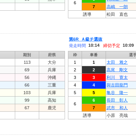
6
7
高嶋 一朗
誘導
松田 直也
第6R Ａ級チ選抜
10:14
10:09
発走時間
締切予定
期別
府県
枠
車番
選
113
大分
1
1
太田 雅之
69
兵庫
2
2
高尾 剛文
56
沖縄
3
3
利川 寛太
66
三重
4
4
與古田龍門
103
兵庫
5
5
亀谷 隆一
99
高知
6
長田 彰人
6
67
鹿児
7
武市 和人
誘導
小原 亮哉