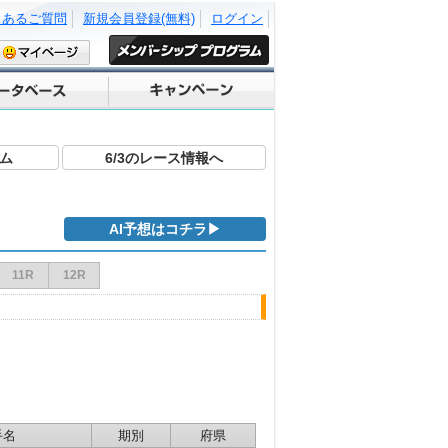
くあるご質問
新規会員登録(無料)
ログイン
ム
6/3のレース情報へ
AI予想はコチラ▶
11R
12R
手名
期別
府県