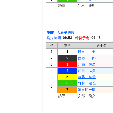
誘導
利根 正明
第5R Ａ級チ選抜
09:53
09:48
発走時間
締切予定
枠
車番
選手名
1
1
篠田 樹
2
2
西郷 剛
3
3
川添 輝彦
4
4
西川 弘資
5
5
後藤 祐貴
6
竹村 達也
6
7
濱田昭一郎
誘導
安部 龍文