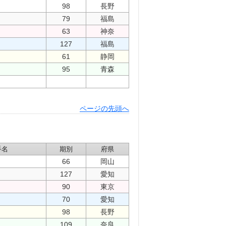
98
長野
79
福島
63
神奈
127
福島
61
静岡
95
青森
ページの先頭へ
手名
期別
府県
66
岡山
127
愛知
90
東京
70
愛知
98
長野
109
奈良