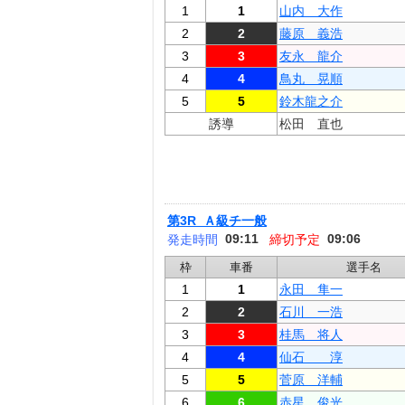
1
1
山内 大作
2
2
藤原 義浩
3
3
友永 龍介
4
4
鳥丸 晃順
5
5
鈴木龍之介
誘導
松田 直也
第3R Ａ級チ一般
09:11
09:06
発走時間
締切予定
枠
車番
選手名
1
1
永田 隼一
2
2
石川 一浩
3
3
桂馬 将人
4
4
仙石 淳
5
5
菅原 洋輔
6
6
赤星 俊光