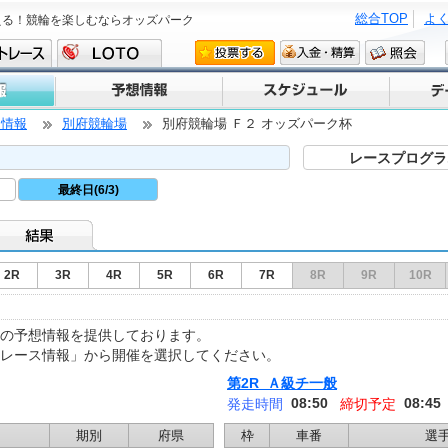
総合TOP
よ
える！競輪を楽しむならオッズパーク
ス情報
別府競輪場
別府競輪場 Ｆ２ オッズパーク杯
レースプログラ
最終日(6/3)
2R
3R
4R
5R
6R
7R
8R
9R
10R
の予想情報を提供しております。
「レース情報」から開催を選択してください。
第2R Ａ級チ一般
08:50
08:45
発走時間
締切予定
期別
府県
枠
車番
選