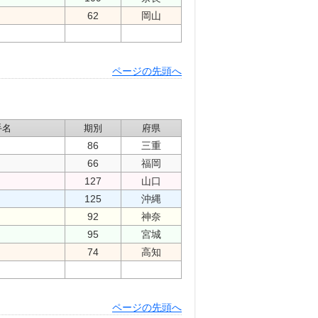
62
岡山
ページの先頭へ
手名
期別
府県
86
三重
66
福岡
127
山口
125
沖縄
92
神奈
95
宮城
74
高知
ページの先頭へ