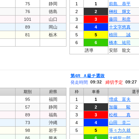
75
静岡
1
1
前島 恭平
76
徳島
2
2
榊枝 輝文
101
山口
3
3
藤田 和彦
89
岡山
4
4
十文字悠真
81
栃木
5
5
植田 誠
6
6
橋本 祐司
誘導
安部 龍文
第4R Ａ級チ選抜
09:32
09:27
発走時間
締切予定
期別
府県
枠
車番
選
95
福岡
1
1
増成 富夫
57
静岡
2
2
加藤 駿
89
福島
3
3
松根 真
73
沖縄
4
4
山田 圭二
98
岩手
5
5
等々力久就
86
熊本
6
大崎龍一郎