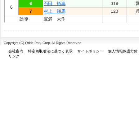
6
石田 拓真
119
6
7
村上 翔馬
123
誘導
宝満 大作
Copyright (C) Odds Park Corp. All Rights Reserved.
会社案内
特定商取引法に基づく表示
サイトポリシー
個人情報保護方針
リンク