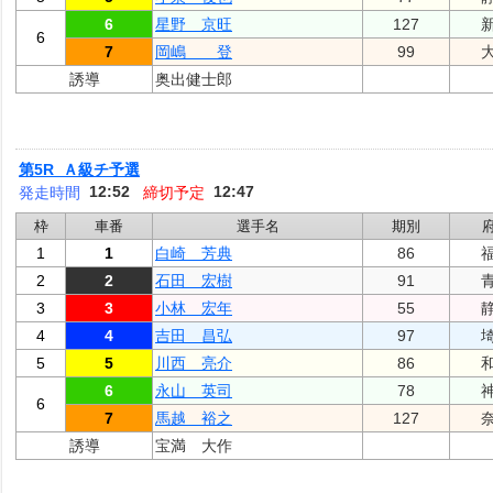
6
星野 京旺
127
6
7
岡嶋 登
99
誘導
奥出健士郎
第5R Ａ級チ予選
12:52
12:47
発走時間
締切予定
枠
車番
選手名
期別
1
1
白崎 芳典
86
2
2
石田 宏樹
91
3
3
小林 宏年
55
4
4
吉田 昌弘
97
5
5
川西 亮介
86
6
永山 英司
78
6
7
馬越 裕之
127
誘導
宝満 大作