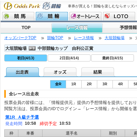
車券が買える！競輪を楽しむならオッズ
オッズパークTOP
競輪TOP
レース情報
大垣競輪場
大垣競輪場
中部競輪カップ 由利公正賞
初日(4/13)
2日目(4/14)
最終日(4/15)
全R
1R
2R
3R
4R
5
全レース出走表
投票会員の皆様には、「情報提供元」提供の予想情報を提供しており
閲覧方法は、投票会員のIDでログイン→「レース情報」から開催を
第1R Ａ級チ予選
10:58
10:53
発走時間
締切予定
枠
車番
選手名
期別