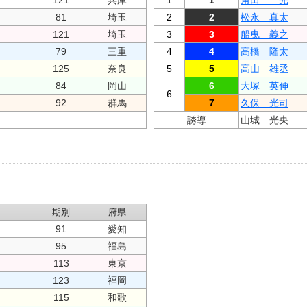
121
兵庫
1
1
角田 光
81
埼玉
2
2
松永 真太
121
埼玉
3
3
船曳 義之
79
三重
4
4
高橋 隆太
125
奈良
5
5
高山 雄丞
84
岡山
6
大塚 英伸
6
92
群馬
7
久保 光司
誘導
山城 光央
期別
府県
91
愛知
95
福島
113
東京
123
福岡
115
和歌