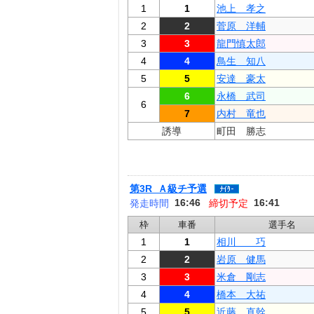
1
1
池上 孝之
2
2
菅原 洋輔
3
3
龍門慎太郎
4
4
鳥生 知八
5
5
安達 豪太
6
永橋 武司
6
7
内村 竜也
誘導
町田 勝志
第3R Ａ級チ予選
16:46
16:41
発走時間
締切予定
枠
車番
選手名
1
1
相川 巧
2
2
岩原 健馬
3
3
米倉 剛志
4
4
橋本 大祐
5
5
近藤 直幹