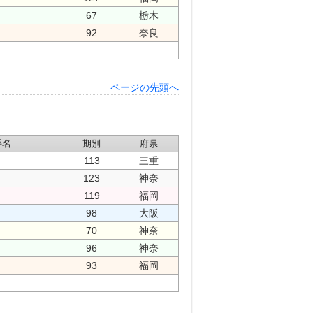
67
栃木
92
奈良
ページの先頭へ
手名
期別
府県
113
三重
123
神奈
119
福岡
98
大阪
70
神奈
96
神奈
93
福岡