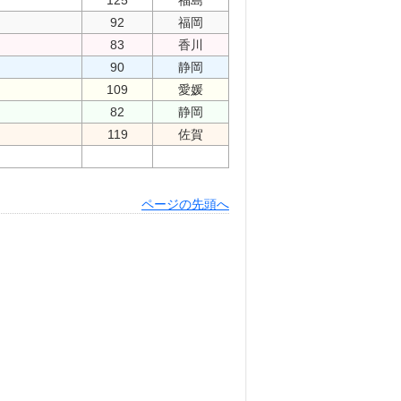
125
福島
92
福岡
83
香川
90
静岡
109
愛媛
82
静岡
119
佐賀
ページの先頭へ