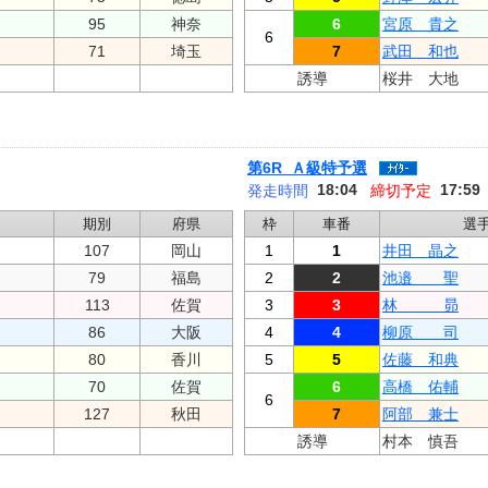
95
神奈
6
宮原 貴之
6
71
埼玉
7
武田 和也
誘導
桜井 大地
第6R Ａ級特予選
18:04
17:59
発走時間
締切予定
期別
府県
枠
車番
選
107
岡山
1
1
井田 晶之
79
福島
2
2
池邉 聖
113
佐賀
3
3
林 昴
86
大阪
4
4
柳原 司
80
香川
5
5
佐藤 和典
70
佐賀
6
高橋 佑輔
6
127
秋田
7
阿部 兼士
誘導
村本 慎吾