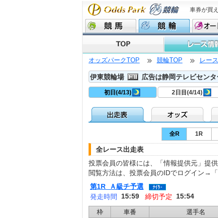
車券が買
オッズパークTOP
競輪TOP
レー
伊東競輪場
広告は静岡テレビセンタ
初日(4/13)
2日目(4/14)
全R
1R
全レース出走表
投票会員の皆様には、「情報提供元」提供
閲覧方法は、投票会員のIDでログイン→
第1R Ａ級チ予選
15:59
15:54
発走時間
締切予定
枠
車番
選手名