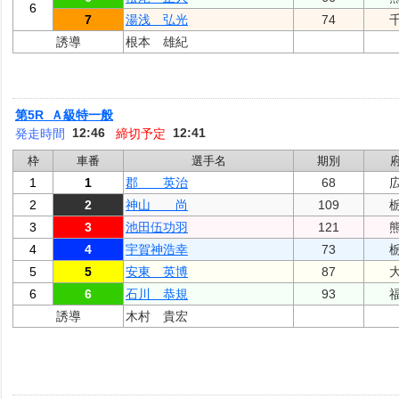
6
7
湯浅 弘光
74
誘導
根本 雄紀
第5R Ａ級特一般
12:46
12:41
発走時間
締切予定
枠
車番
選手名
期別
1
1
郡 英治
68
2
2
神山 尚
109
3
3
池田伍功羽
121
4
4
宇賀神浩幸
73
5
5
安東 英博
87
6
6
石川 恭規
93
誘導
木村 貴宏