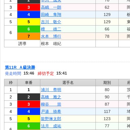
2
2
早川 成矢
78
3
3
高嶋 一朗
62
4
4
田崎 隼翔
129
5
5
吉川 敬介
129
6
檀 雄二
66
6
7
水本 博行
78
誘導
根本 雄紀
第11R Ａ級決勝
15:46
15:41
発走時間
締切予定
枠
車番
選手名
期別
1
1
浦川 尊明
80
2
2
高橋 雅之
90
3
3
柳谷 崇
87
4
4
戸邉 捺希
117
5
5
龍野琳太郎
123
6
法月 成祐
77
6