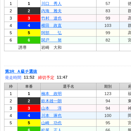
1
1
川口 秀人
57
2
2
内海 雅夫
83
3
3
竹村 達也
99
4
4
横田 政直
103
5
5
阿部 弘
99
6
6
関戸 努
82
誘導
岩崎 大和
第3R Ａ級チ選抜
11:52
11:47
発走時間
締切予定
枠
車番
選手名
期別
1
1
楠本 政明
123
2
2
鈴木雄一朗
94
3
3
山本 淳
94
4
4
川本 琢也
100
5
5
山崎 功也
95
6
松尾 正人
66