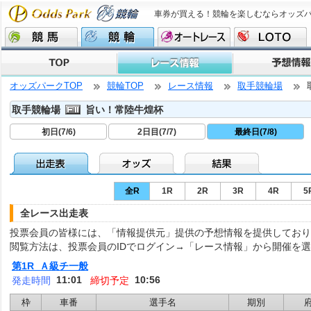
車券が買える！競輪を楽しむならオッズ
オッズパークTOP
競輪TOP
レース情報
取手競輪場
取手競輪場
旨い！常陸牛煌杯
初日(7/6)
2日目(7/7)
最終日(7/8)
全R
1R
2R
3R
4R
5
全レース出走表
投票会員の皆様には、「情報提供元」提供の予想情報を提供しており
閲覧方法は、投票会員のIDでログイン→「レース情報」から開催を
第1R Ａ級チ一般
11:01
10:56
発走時間
締切予定
枠
車番
選手名
期別