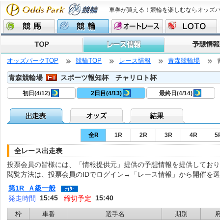
車券が買える！競輪を楽しむならオッズ
オッズパークTOP
競輪TOP
レース情報
青森競輪場
青森競輪場
スポーツ報知杯 チャリロト杯
初日(4/12)
2日目(4/13)
最終日(4/14)
全R
1R
2R
3R
4R
5
全レース出走表
投票会員の皆様には、「情報提供元」提供の予想情報を提供しており
閲覧方法は、投票会員のIDでログイン→「レース情報」から開催を
第1R Ａ級一般
15:45
15:40
発走時間
締切予定
枠
車番
選手名
期別