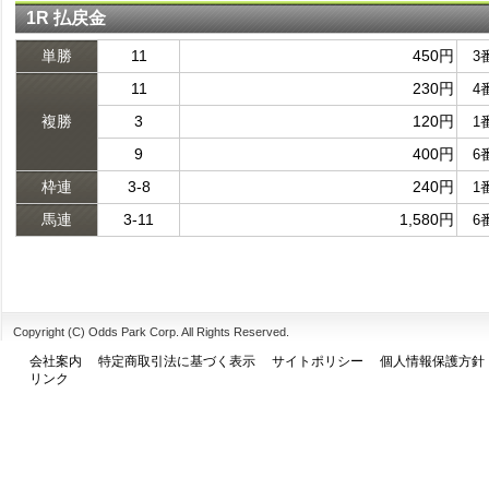
1R 払戻金
単勝
11
450円
3
11
230円
4
複勝
3
120円
1
9
400円
6
枠連
3-8
240円
1
馬連
3-11
1,580円
6
Copyright (C) Odds Park Corp. All Rights Reserved.
会社案内
特定商取引法に基づく表示
サイトポリシー
個人情報保護方針
リンク