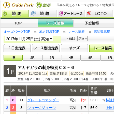
馬券が買える！レースが観れる！地方競
オッズパークTOP
地方競馬TOP
レース情報
高知競馬場
アカヤガラの刺身特別Ｃ３－６
2017年11月25日(土)
高知:第1競走
ダ1300m
発走時間 14:55
天
賞金 1着 200,000円 2着 50,000円 3着 25,000円 4着 15,000円 5着 10,
負担
着
枠
馬番
馬名
所属
性齢
騎
重量
1
8
11
グレートコマンダー
高知
牝3
53.0
☆
林謙
2
3
3
ジョージジョージ
高知
牡7
56.0
上田