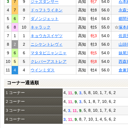
3
7
9
ジャズダンサー
高知
牝7
54.0
石本
4
7
8
ドゥフトライネン
高知
牡8
56.0
永森
5
6
7
ダノンジェット
高知
牡4
56.0
郷間
6
8
10
キャラック
高知
牡5
55.0
☆
塚本
7
1
1
キョウカスイゲツ
高知
牝3
54.0
佐原
8
2
2
ニシケントレヴィ
高知
牡3
56.0
山頭
9
6
6
マタタビニャンニャ
高知
牝5
54.0
妹尾
10
5
5
クレバーアストレア
高知
牝8
54.0
西森
11
4
4
ウインミダス
高知
牡4
56.0
倉兼
コーナー通過順
１コーナー
4,
,
,
, 5, 8, 10, 1, 7, 6, 2
11
9
3
２コーナー
4,
,
,
, 5, 1, 8, 7, 10, 6, 2
11
9
3
３コーナー
4,
,
,
, 5, 8, 10, 1, 7, 6, 2
3
11
9
４コーナー
,
,
, 8, 7, 10, 1, 4, 5, 6, 2
3
11
9