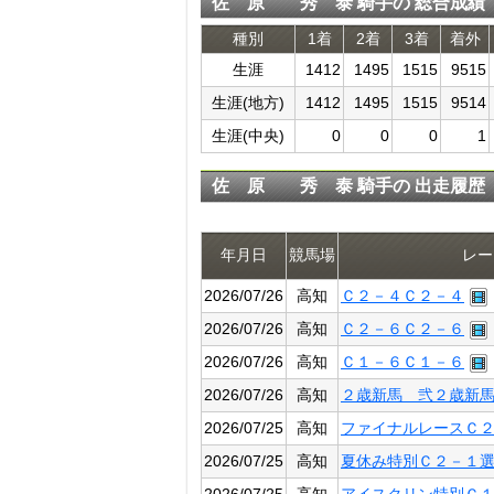
佐 原 秀 泰 騎手の 総合成績
種別
1着
2着
3着
着外
生涯
1412
1495
1515
9515
生涯(地方)
1412
1495
1515
9514
生涯(中央)
0
0
0
1
佐 原 秀 泰 騎手の 出走履歴
年月日
競馬場
レー
2026/07/26
高知
Ｃ２－４Ｃ２－４
2026/07/26
高知
Ｃ２－６Ｃ２－６
2026/07/26
高知
Ｃ１－６Ｃ１－６
2026/07/26
高知
２歳新馬 弐２歳新
2026/07/25
高知
ファイナルレースＣ
2026/07/25
高知
夏休み特別Ｃ２－１