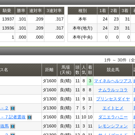
騎乗
勝率
連対率
3連対率
種別
1着
2着
3着
13937
.101
.209
.317
本年
24
23
31
13936
.101
.209
.317
本年(地方)
24
23
31
1
.000
.000
.000
本年(中央)
0
0
0
1件 ～ 30件（全
馬場
頭
人
着
ス名
距離
競走馬
(天候)
数
気
順
ダ1600
良(晴)
11
8
3
マイネルヘルツアス
ダ1600
良(晴)
11
8
8
ナムラルッコラ
ダ1300
良(晴)
11
9
11
プリンセスダイヤ
馬－２
ダ1300
良(晴)
7
5
7
エイトヒメ
２－７記者選抜
ダ1600
良(晴)
11
10
10
ダニエラハニー
選抜馬
ダ1600
良(晴)
11
3
11
レモンシフォン