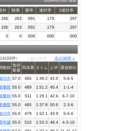
2026年8月8日 現在
着外
騎乗
勝率
連対率
3連対率
185
263
.091
.179
.297
185
263
.091
.179
.297
0
0
.000
.000
.000
14155件）
次の30件 »
« 前の30件
負担
調教師
馬体重
タイム
上3F
通過​順位
重量
細川忠
57.0
455
1:49.2
42.0
5-6-5
那俄哲
55.0
489
1:51.2
45.4
1-1-4
嬉勝則
55.0
511
1:29.1
42.6
6-7-10
那俄哲
55.0
465
1:37.8
50.6
2-3-6
細川忠
55.0
479
1:52.1
43.9
5-5-6
田中譲
55.0
510
1:53.3
46.4
4-3-10