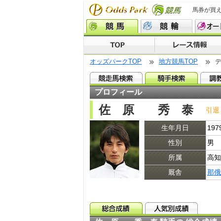
馬券が買
オッズパークTOP
地方競馬TOP
プロフィール
佐 原 秀 泰
引退
生年月日
19
性別
男
所属
高知
厩舎
那俄