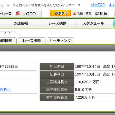
総合TOP
よ
える！レースが観れる！地方競馬を楽しむならオッズパーク
データベース
79年7月15日
初出走日
1997年10月4日 高知 1
初勝利日
1997年10月5日 高知
生涯獲得賞金
110,035.3 万円
性哲也
本年獲得賞金
5,910 万円
前年獲得賞金
7,226.5 万円