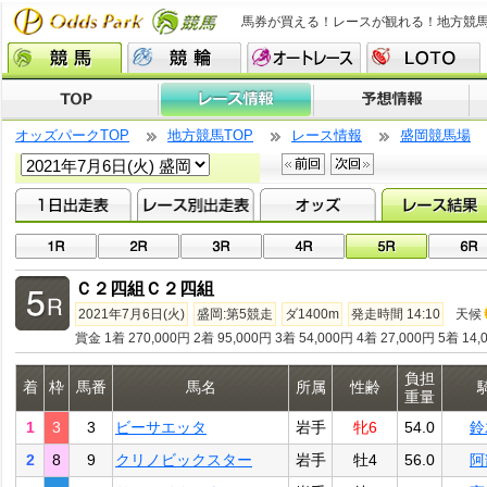
馬券が買える！レースが観れる！地方競
オッズパークTOP
地方競馬TOP
レース情報
盛岡競馬場
Ｃ２四組Ｃ２四組
2021年7月6日(火)
盛岡:第5競走
ダ1400m
発走時間 14:10
天候
賞金 1着 270,000円 2着 95,000円 3着 54,000円 4着 27,000円 5着 14,
負担
着
枠
馬番
馬名
所属
性齢
重量
1
3
3
ビーサエッタ
岩手
牝6
54.0
鈴
2
8
9
クリノビックスター
岩手
牡4
56.0
阿