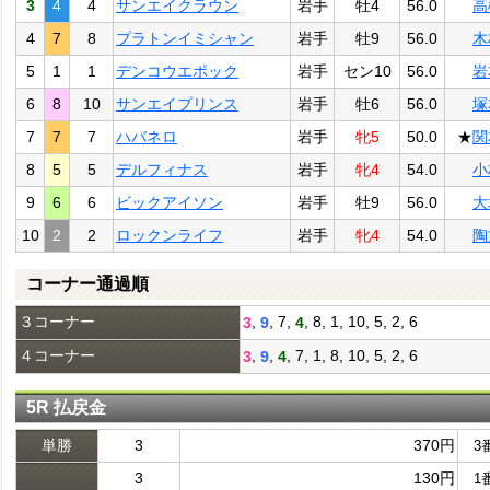
3
4
4
サンエイクラウン
岩手
牡4
56.0
高
4
7
8
プラトンイミシャン
岩手
牡9
56.0
木
5
1
1
デンコウエポック
岩手
セン10
56.0
岩
6
8
10
サンエイプリンス
岩手
牡6
56.0
塚
7
7
7
ハバネロ
岩手
牝5
50.0
★
関
8
5
5
デルフィナス
岩手
牝4
54.0
小
9
6
6
ビックアイソン
岩手
牡9
56.0
大
10
2
2
ロックンライフ
岩手
牝4
54.0
陶
コーナー通過順
３コーナー
,
, 7,
, 8, 1, 10, 5, 2, 6
3
9
4
４コーナー
,
,
, 7, 1, 8, 10, 5, 2, 6
3
9
4
5R 払戻金
単勝
3
370円
3
3
130円
1