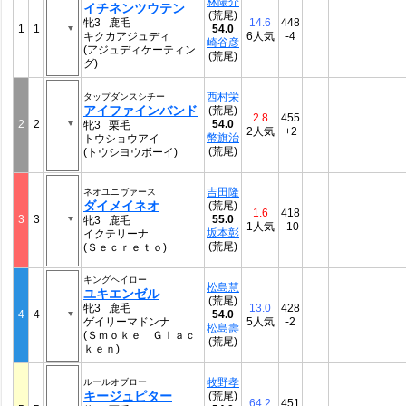
林陽介
イチネンツウテン
(荒尾)
牝3 鹿毛
14.6
448
1
1
54.0
キクカアジュディ
6人気
-4
崎谷彦
(アジュディケーティン
(荒尾)
グ)
西村栄
タップダンスシチー
アイファインバンド
(荒尾)
2.8
455
2
2
54.0
牝3 栗毛
2人気
+2
幣旗治
トウショウアイ
(荒尾)
(トウシヨウボーイ)
吉田隆
ネオユニヴァース
ダイメイネオ
(荒尾)
1.6
418
3
3
55.0
牝3 鹿毛
1人気
-10
坂本彰
イクテリーナ
(荒尾)
(Ｓｅｃｒｅｔｏ)
キングヘイロー
松島慧
ユキエンゼル
(荒尾)
牝3 鹿毛
13.0
428
4
4
54.0
ゲイリーマドンナ
5人気
-2
松島壽
(Ｓｍｏｋｅ Ｇｌａｃ
(荒尾)
ｋｅｎ)
牧野孝
ルールオブロー
キージュピター
(荒尾)
64.2
451