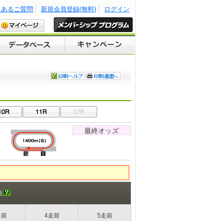
くあるご質問
新規会員登録(無料)
ログイン
最終オッズ
走
走前
4走前
5走前