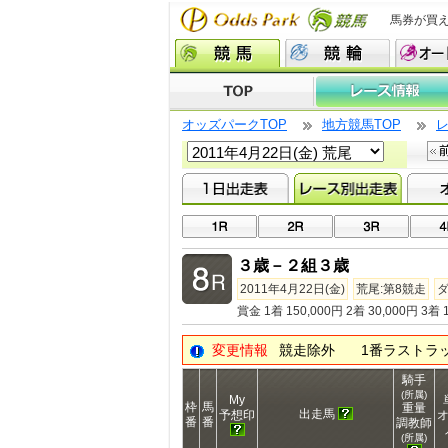
馬券が買
オッズパークTOP
地方競馬TOP
３歳－２組３歳
2011年4月22日(金)
荒尾:第8競走
ダ
賞金 1着 150,000円 2着 30,000円 3着 1
変更情報
競走除外
1番ラストラ
騎手
(所属)
My
枠
馬
重量
出走馬
予想印
番
番
調教師
(所属)