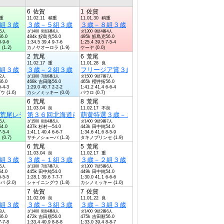
6
佐賀
1
佐賀
稍重
11.02.11 稍重
11.01.30 稍重
３歳－６組
組３歳
３歳－５組３歳
３歳－８組３歳
番5人
ダ1400 9頭3番6人
ダ1300 8頭4番4人
6.0
484k 鮫島克56.0
495k 鮫島克56.0
8-9-6
1:34.5 39.4 9-7-6
1:25.4 39.5 7-5-4
1.2)
カノヤオーロラ (1.9)
ケーヤ (0.0)
2
荒尾
6
荒尾
11.02.17 重
11.01.28 良
組３歳
３歳－２組３歳
フリージア賞３歳－１組３歳
番2人
ダ1300 7頭6番1人
ダ1500 9頭7番7人
6.0
468k 吉田隆56.0
465k 櫻井拓56.0
5-4-3
1:29.0 40.7 2-2-2
1:41.2 41.4 6-6-4
(1.6)
カシノミッキー (0.0)
パウロ (0.7)
6
荒尾
8
荒尾
11.03.04 良
11.02.17 不良
ープン
３歳－２組３歳
荒尾レディース特別（佐賀ル・プラ３歳オープン
第３６回北海道産馬特別３歳オープン
萌黄特選３歳－１組３歳
番5人
ダ1500 8頭4番5人
ダ1400 9頭9番7人
4.0
437k 杉村一54.0
443k 田中純54.0
7-5-4
1:41.1 40.4 6-6-7
1:34.6 41.6 8-5-9
0.7)
サチノシェーバ (1.3)
タキノプリンセ (1.9)
6
荒尾
5
荒尾
11.03.04 良
11.02.17 重
組３歳
３歳－１組３歳
３歳－２組３歳
番5人
ダ1300 7頭7番7人
ダ1300 7頭5番6人
4.0
445k 田中純54.0
449k 田中純54.0
5-5-5
1:28.1 39.6 7-7-7
1:30.0 41.1 6-6-6
(2.0)
シャイニングウ (1.8)
カシノミッキー (1.0)
7
佐賀
7
佐賀
11.02.06 良
11.01.22 良
ープン
組３歳
３歳－３組３歳
３歳－３組３歳
番8人
ダ1400 9頭4番9人
ダ1400 9頭2番6人
6.0
472k 吉田順56.0
475k 吉田順56.0
7-7-8
1:33.4 40.9 8-8-8
1:33.0 39.4 8-8-7