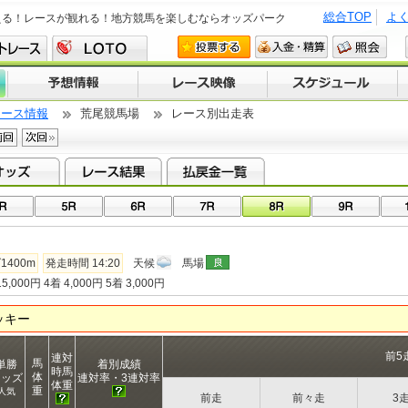
総合TOP
よ
える！レースが観れる！地方競馬を楽しむならオッズパーク
レース情報
荒尾競馬場
レース別出走表
1400m
発走時間 14:20
天候
馬場
5,000円 4着 4,000円 5着 3,000円
ッキー
前5
連対
馬
単勝
着別成績
時馬
体
オッズ
連対率・3連対率
体重
重
人気
前走
前々走
3