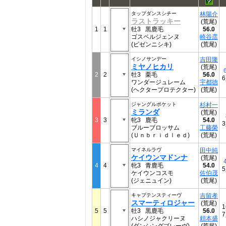
タップダンスシチー
林陽介
ラストラッキー
(荒尾)
1
1
牡3 黒鹿毛
56.0
ゴスペルジェンヌ
崎谷彦
(ビゼンニシキ)
(荒尾)
イシノサンデー
吉田隆
ミヤノヒカリ
(荒尾)
2
2
牡3 栗毛
56.0
ワンダージュレーム
宇都徳
(ヘクタープロテクター)
(荒尾)
ジャングルポケット
杉村一
ミランダ
(荒尾)
3
3
牝3 鹿毛
54.0
ブルーブロッサム
工藤榮
(Ｕｎｂｒｉｄｌｅｄ)
(荒尾)
マイネルラヴ
田中純
ケイウンマドンナ
(荒尾)
4
4
牝3 青鹿毛
54.0
ケイウンコスモ
佐伯茂
(ジェニュイン)
(荒尾)
キャプテンスティーヴ
吉留孝
スマーティロジャー
(荒尾)
1
5
5
牡3 黒鹿毛
56.0
ハシノジャクリーヌ
頼本盛