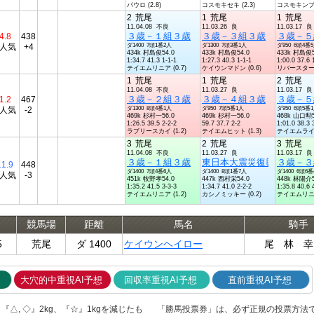
パウロ (2.8)
コスモキセキ (2.3)
コスモキンプウ 
2
荒尾
1
荒尾
1
荒尾
11.04.08 不良
11.03.26 良
11.03.17 良
３歳－１組３歳
３歳－３組３歳
３歳－５
4.8
438
2人気
+4
ダ1400 7頭1番2人
ダ1300 7頭3番1人
ダ950 6頭4番
434k 村島俊54.0
433k 村島俊54.0
433k 村島俊5
1:34.7 41.3 1-1-1
1:27.3 40.3 1-1-1
1:00.0 37.6 
テイエムリニア (0.7)
ケイウンマドン (0.6)
リバースターリ 
1
荒尾
1
荒尾
2
荒尾
11.04.08 不良
11.03.27 良
11.03.17 良
３歳－２組３歳
３歳－４組３歳
３歳－５
1.2
467
1人気
-2
ダ1300 8頭4番1人
ダ950 7頭5番1人
ダ950 6頭5番
469k 杉村一56.0
469k 杉村一56.0
468k 山口勲5
1:26.5 39.5 2-2-2
59.7 37.7 2-2
1:01.0 38.3 
ラブリースカイ (1.2)
テイエムヒット (1.3)
テイエムライチ 
3
荒尾
2
荒尾
3
荒尾
11.04.08 不良
11.03.27 良
11.03.17 良
３歳－１組３歳
東日本大震災復興支援競走
３歳－３
11.9
448
ダ1400 7頭4番6人
ダ1400 8頭1番7人
ダ1400 6頭6
4人気
-3
451k 牧野孝54.0
447k 西村栄54.0
448k 林陽介5
1:35.2 41.5 3-3-3
1:34.7 41.0 2-2-2
1:35.8 40.6 
テイエムリニア (1.2)
カシノミッキー (0.2)
テイエムリニア 
競馬場
距離
馬名
騎手
5
荒尾
ダ 1400
ケイウンヘイロー
尾 林 幸
大穴的中重視AI予想
回収率重視AI予想
直前重視AI予想
△, ◇』2kg、『☆』1kgを減じたも
「勝馬投票券」は、必ず正規の投票方法