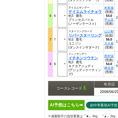
(ダンシングブレーヴ)
(荒尾)
テイエムサンデー
村島俊
テイエムライチョウ
(荒尾)
6
6
牝3 鹿毛
54.0
プリンセスバトル
平山良
(ノーザンテースト)
(荒尾)
スターリングローズ
山口勲
リバースターリング
(佐賀)
7
7
牡3 栗毛
56.0
ユニゾン
大久眞
(ダンスインザダーク)
(荒尾)
イシノサンデー
西村栄
イチネンツウテン
(荒尾)
牝3 鹿毛
8
8
54.0
キクカアジュディ
崎谷彦
(アジュディケーティン
(荒尾)
グ)
年月日
コースレコード
2008/06/2
AI予想はこちら➡
的中率重視AI予想
※減量騎手の負担重量は『★』4kg、『▲』3kg、『