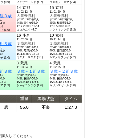
(0.9)
イチザゴールド (1.7)
コスモノーズア (2.4)
14
京都
15
京都
11.02.12 良
11.01.29 良
組３歳
３歳未勝利
３歳未勝利
ダ1200 15頭2番15人
ダ1200 16頭15番15人
5人
448k 田中健54.0
452k 和田竜54.0
4.0
1:17.2 39.5 12-14
1:16.5 39.8 9-11
1-1
コロカムイ (4.0)
ホクトキングダ (3.2)
(1.0)
16
小倉
10
京都
11.02.06 良
10.11.14 良
組３歳
３歳未勝利
２歳未勝利
芝1200 18頭1番15人
ダ1400 13頭9番12人
1人
468k 芹澤純56.0
466k 藤岡康55.0
6.0
1:11.8 36.0 18-18
1:28.4 38.5 11-11
3-3
ミスターマスタ (3.1)
ヤマノサファイ (2.2)
(1.0)
3
荒尾
4
荒尾
11.03.04 良
11.02.25 良
３歳－２組３歳
組３歳
３歳－１組３歳
３歳－２組３歳
番4人
ダ1300 7頭5番5人
ダ1300 7頭6番3人
4.0
448k 林陽介54.0
448k 林陽介54.0
4-3-3
1:27.9 40.1 6-6-6
1:29.5 40.1 5-5-4
(1.3)
シャイニングウ (1.6)
キリシマガール (0.8)
重量
馬場状態
タイム
 彦
56.0
不良
1:27.3
で購入してください。