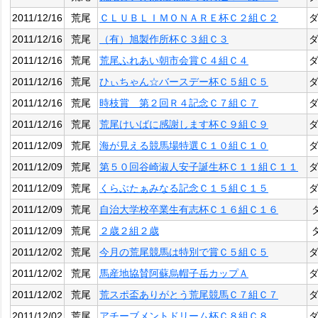
2011/12/16
荒尾
ＣＬＵＢＬＩＭＯＮＡＲＥ杯Ｃ２組Ｃ２
ダ
2011/12/16
荒尾
（有）旭製作所杯Ｃ３組Ｃ３
ダ
2011/12/16
荒尾
荒尾ふれあい朝市会賞Ｃ４組Ｃ４
ダ
2011/12/16
荒尾
ひぃちゃん☆バースデー杯Ｃ５組Ｃ５
ダ
2011/12/16
荒尾
時枝賞 第２回Ｒ４記念Ｃ７組Ｃ７
ダ
2011/12/16
荒尾
荒尾けいばに感謝します杯Ｃ９組Ｃ９
ダ
2011/12/09
荒尾
海が見える競馬場特選Ｃ１０組Ｃ１０
ダ
2011/12/09
荒尾
第５０回谷崎淑人安子誕生杯Ｃ１１組Ｃ１１
ダ
2011/12/09
荒尾
くらぶたぁみなる記念Ｃ１５組Ｃ１５
ダ
2011/12/09
荒尾
自治大学校卒業生有志杯Ｃ１６組Ｃ１６
2011/12/09
荒尾
２歳２組２歳
2011/12/02
荒尾
今月の荒尾競馬は特別で賞Ｃ５組Ｃ５
ダ
2011/12/02
荒尾
馬産地協賛阿蘇烏帽子岳カップＡ
ダ
2011/12/02
荒尾
荒スポ盃ありがとう荒尾競馬Ｃ７組Ｃ７
ダ
2011/12/02
荒尾
アチーブメントドリーム杯Ｃ８組Ｃ８
ダ