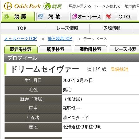
馬券が買える！レースが観れる！地方競
オッズパークTOP
地方競馬TOP
データベース
プロフィール
ドリームセイヴァー
牡｜19 歳
登録抹消
生年月日
2007年3月29日
毛色
栗毛
厩舎（所属）
（無所属）
馬主
高野愼一
生産者
清水スタッド
産地
北海道様似郡様似町