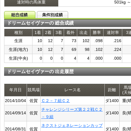
連対時の馬体重
501kg ～
ドリームセイヴァーの 総合成績
種別
1着
2着
3着
着外
出走
勝率
連対率
3
生涯
10
12
7
73
102
.098
.216
生涯(地方)
10
12
7
69
98
.102
.224
生涯(中央)
0
0
0
4
4
.000
.000
ドリームセイヴァーの 出走履歴
馬
年月日
競馬場
レース名
距離
(天候
2014/10/04
佐賀
Ｃ２－７組Ｃ２
ダ1400
重(晴
チャレンジシリーズ第２２戦Ｃ２
2014/09/14
佐賀
ダ1400
良(晴
－９組
ネクストジェネレーションカップ
2014/08/31
佐賀
ダ1400
良(晴