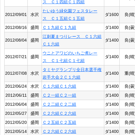
ス Ｃ１四組Ｃ１四組
たいゆう緑化園フェスタレー
2012/09/01
水沢
ダ1600
良(晴
ス Ｃ１五組Ｃ１五組
2012/08/16
盛岡
Ｃ１九組Ｃ１九組
ダ1400
良(曇
江刺夏まつりレース Ｃ１六組
2012/08/04
盛岡
ダ1400
良(曇
Ｃ１六組
ウニとアワビのいちご煮レー
2012/07/21
盛岡
ダ1400
良(晴
ス Ｃ１七組Ｃ１七組
タミヤグランプリ全日本選手権
2012/07/08
水沢
ダ1400
重(晴
岩手大会２Ｃ１六組
2012/06/24
水沢
Ｃ１六組Ｃ１六組
ダ1400
良(曇
2012/06/11
盛岡
Ｃ２一組Ｃ２一組
ダ1400
良(晴
2012/06/04
盛岡
Ｃ２二組Ｃ２二組
ダ1400
良(晴
2012/05/27
盛岡
Ｃ２六組Ｃ２六組
ダ1400
良(晴
2012/05/20
盛岡
Ｃ２五組Ｃ２五組
ダ1400
良(晴
2012/05/14
水沢
Ｃ２六組Ｃ２六組
ダ1400
良(晴