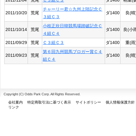
2011/11/04
荒尾
Ｃ３組Ｃ３
ダ1400
稍重(曇
チャーリー君☆九州上陸記念Ｃ
2011/10/20
荒尾
ダ1400
良(晴
３組Ｃ３
小枝正欣日韓競馬場踏破記念Ｃ
2011/10/14
荒尾
ダ1400
良(小雨
４組Ｃ４
2011/09/29
荒尾
Ｃ３組Ｃ３
ダ1400
重(雨
第６回九州競馬ブロガー賞Ｃ４
2011/09/23
荒尾
ダ1400
良(晴
組Ｃ４
Copyright (C) Odds Park Corp. All Rights Reserved.
会社案内
特定商取引法に基づく表示
サイトポリシー
個人情報保護方針
リンク