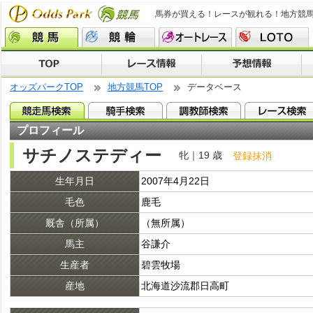
馬券が買える！レースが観れる！地方競
オッズパークTOP
地方競馬TOP
データベース
プロフィール
サチノステディー
牝｜19 歳
登録抹消
生年月日
2007年4月22日
毛色
鹿毛
厩舎（所属）
（無所属）
馬主
谷謙介
生産者
碧雲牧場
産地
北海道沙流郡日高町