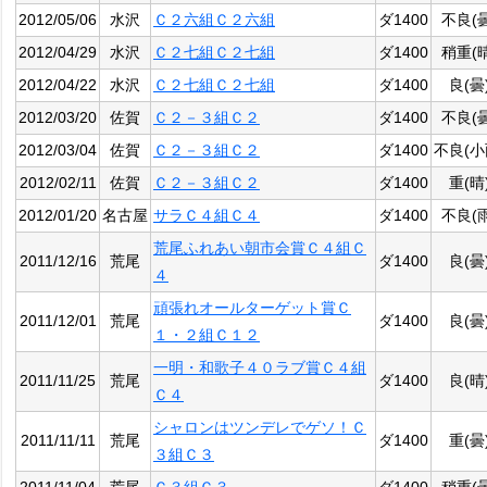
2012/05/06
水沢
Ｃ２六組Ｃ２六組
ダ1400
不良(曇
2012/04/29
水沢
Ｃ２七組Ｃ２七組
ダ1400
稍重(晴
2012/04/22
水沢
Ｃ２七組Ｃ２七組
ダ1400
良(曇
2012/03/20
佐賀
Ｃ２－３組Ｃ２
ダ1400
不良(曇
2012/03/04
佐賀
Ｃ２－３組Ｃ２
ダ1400
不良(小
2012/02/11
佐賀
Ｃ２－３組Ｃ２
ダ1400
重(晴
2012/01/20
名古屋
サラＣ４組Ｃ４
ダ1400
不良(雨
荒尾ふれあい朝市会賞Ｃ４組Ｃ
2011/12/16
荒尾
ダ1400
良(曇
４
頑張れオールターゲット賞Ｃ
2011/12/01
荒尾
ダ1400
良(曇
１・２組Ｃ１２
一明・和歌子４０ラブ賞Ｃ４組
2011/11/25
荒尾
ダ1400
良(晴
Ｃ４
シャロンはツンデレでゲソ！Ｃ
2011/11/11
荒尾
ダ1400
重(曇
３組Ｃ３