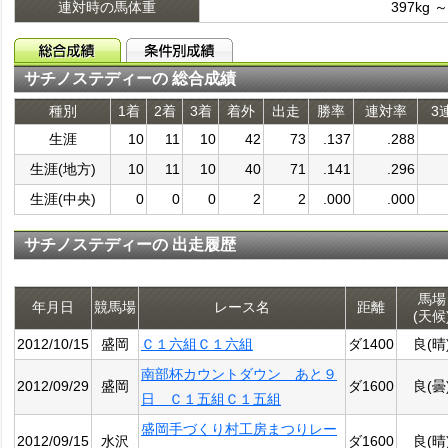
連対時の馬体重
397kg ～
サチノステディーの 総合成績
種別
1着
2着
3着
着外
出走
勝率
連対率
3
生涯
10
11
10
42
73
.137
.288
生涯(地方)
10
11
10
40
71
.141
.296
生涯(中央)
0
0
0
2
2
.000
.000
サチノステディーの 出走履歴
馬場
年月日
競馬場
レース名
距離
(天候
2012/10/15
盛岡
Ｃ１六組Ｃ１六組
ダ1400
良(晴
南部杯カウントダウン あと９
2012/09/29
盛岡
ダ1600
良(曇
日 Ｃ１五組Ｃ１五組
盛岡手づくり村工房まつりレー
2012/09/15
水沢
ダ1600
良(晴