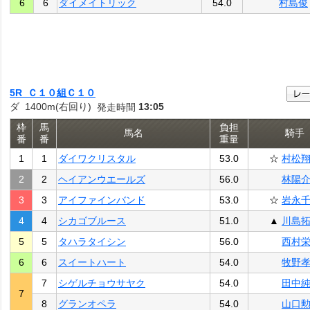
6
6
ダイメイトリック
54.0
村島俊
5R Ｃ１０組Ｃ１０
ダ 1400m(右回り)
13:05
発走時間
枠
馬
負担
馬名
騎手
番
番
重量
1
1
ダイワクリスタル
53.0
☆
村松
2
2
ヘイアンウエールズ
56.0
林陽
3
3
アイファインバンド
53.0
☆
岩永
4
4
シカゴブルース
51.0
▲
川島
5
5
タハラタイシン
56.0
西村
6
6
スイートハート
54.0
牧野
7
シゲルチョウサヤク
54.0
田中
7
8
グランオペラ
54.0
山口