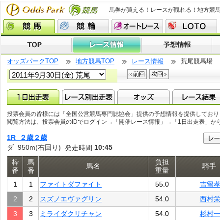
馬券が買える！レースが観れる！地方競
オッズパークTOP
地方競馬TOP
レース情報
荒尾競馬場
投票会員の皆様には「全国公営競馬専門誌協会」提供の予想情報を提供しており
閲覧方法は、投票会員のIDでログイン→「開催レース情報」→「1日出走表」か
1R ２歳２歳
ダ 950m(右回り)
10:45
発走時間
枠
馬
負担
馬名
騎手
番
番
重量
1
1
ファイトダファイト
55.0
吉留
2
2
スズノエヴァグリン
54.0
西村
3
3
ミライダクリチャン
54.0
杉村