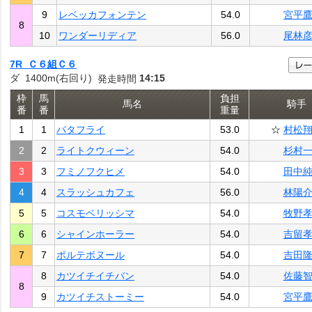
9
レベッカフォンテン
54.0
宮平
8
10
ワンダーリディア
56.0
尾林
7R Ｃ６組Ｃ６
ダ 1400m(右回り)
14:15
発走時間
枠
馬
負担
馬名
騎手
番
番
重量
1
1
バタフライ
53.0
☆
村松
2
2
ライトクウィーン
54.0
杉村
3
3
フミノフクヒメ
54.0
田中
4
4
スラッシュカフェ
56.0
林陽
5
5
コスモベリッシマ
54.0
牧野
6
6
シャインホーラー
54.0
吉留
7
7
ポルテボヌール
54.0
吉田
8
カツイチイチバン
54.0
佐藤
8
9
カツイチストーミー
54.0
宮平