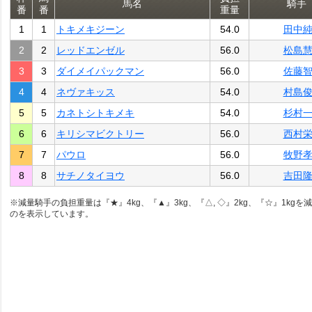
馬名
騎手
番
番
重量
1
1
トキメキジーン
54.0
田中
2
2
レッドエンゼル
56.0
松島
3
3
ダイメイパックマン
56.0
佐藤
4
4
ネヴァキッス
54.0
村島
5
5
カネトシトキメキ
54.0
杉村
6
6
キリシマビクトリー
56.0
西村
7
7
パウロ
56.0
牧野
8
8
サチノタイヨウ
56.0
吉田
※減量騎手の負担重量は『★』4kg、『▲』3kg、『△, ◇』2kg、『☆』1kgを
のを表示しています。