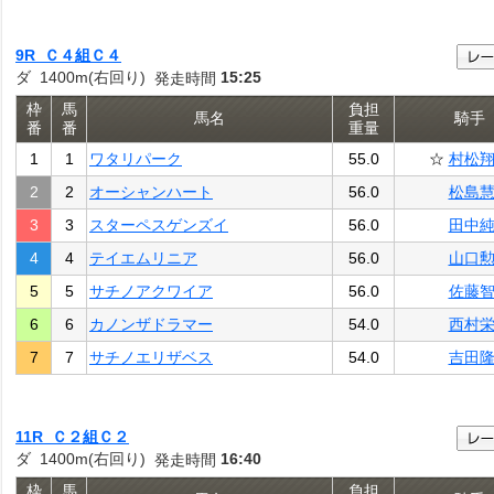
9R Ｃ４組Ｃ４
ダ 1400m(右回り)
15:25
発走時間
枠
馬
負担
馬名
騎手
番
番
重量
1
1
ワタリパーク
55.0
☆
村松
2
2
オーシャンハート
56.0
松島
3
3
スターペスゲンズイ
56.0
田中
4
4
テイエムリニア
56.0
山口
5
5
サチノアクワイア
56.0
佐藤
6
6
カノンザドラマー
54.0
西村
7
7
サチノエリザベス
54.0
吉田
11R Ｃ２組Ｃ２
ダ 1400m(右回り)
16:40
発走時間
枠
馬
負担