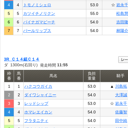
4
4
トモノミシェロ
53.0
☆
岩永
5
5
カツイチノリクン
55.0
松島
6
6
パイナガマビーチ
54.0
吉田
7
7
パールリップス
54.0
林陽
3R Ｃ１４組Ｃ１４
ダ 1300m(右回り)
11:55
発走時間
枠
馬
負担
馬名
騎手
番
番
重量
1
1
ハクコウガイカ
53.0
▲
川島拓
2
2
ダイワシャイニー
54.0
大澤誠
3
3
レッドシップ
53.0
☆
岩永千
4
4
ホマレエイカン
54.0
佐藤智
5
5
フラタニティ
54.0
田中純