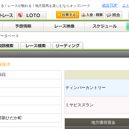
総合TOP
よ
える！レースが観れる！地方競馬を楽しむならオッズパーク
データベース
録抹消
15日
ティンバーカントリー​
ミヤビスズラン​
郡新ひだか町
地方獲得賞金