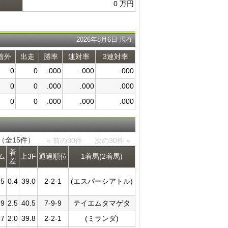
0 万円
2026年8月6日 現在
着外
出走
勝率
連対率
3連対率
0
0
.000
.000
.000
0
0
.000
.000
.000
0
0
.000
.000
.000
件（全15件）
« 前の30件
次の30件 »
着
ム
上3F
通過​順位
1着馬(2着馬)
差
.5
0.4
39.0
2-2-1
(エスパーシアトル)
.9
2.5
40.5
7-9-9
テイエムタマゲタ
.7
2.0
39.8
2-2-1
(ミランダ)