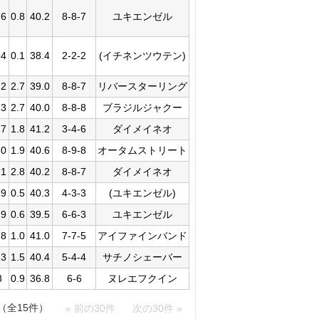
.6
0.8
40.2
8-8-7
ユキエンゼル
.4
0.1
38.4
2-2-2
(イチネンツウテン)
.2
2.7
39.0
8-8-7
リバースターリング
.3
2.7
40.0
8-8-8
ブラジルジャクー
.7
1.8
41.2
3-4-6
ダイメイネオ
.0
1.9
40.6
8-9-8
オータムストリート
.1
2.8
40.2
8-8-7
ダイメイネオ
.9
0.5
40.3
4-3-3
(ユキエンゼル)
.9
0.6
39.5
6-6-3
ユキエンゼル
.8
1.0
41.0
7-7-5
アイファインバンド
.3
1.5
40.4
5-4-4
サチノシェーバー
8
0.9
36.8
6-6
ヌレエフクイン
件（全15件）
« 前の30件
次の30件 »