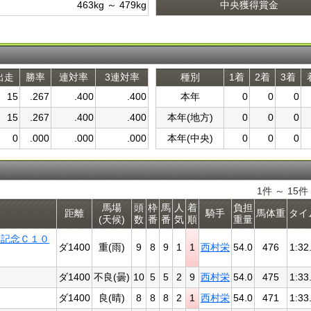
463kg ～ 479kg
中央獲得賞金
出走
勝率
連対率
3連対率
種別
1着
2着
3着
15
.267
.400
.400
本年
0
0
0
15
.267
.400
.400
本年(地方)
0
0
0
0
.000
.000
.000
本年(中央)
0
0
0
1件 ～ 15
馬場
頭
枠
馬
人
着
負担
距離
騎手
馬体重
タイ
(天候)
数
番
番
気
順
重量
年記念Ｃ１０
ダ1400
重(雨)
9
8
9
1
1
西村栄
54.0
476
1:32
ダ1400
不良(曇)
10
5
5
2
9
西村栄
54.0
475
1:33
ダ1400
良(晴)
8
8
8
2
1
西村栄
54.0
471
1:33