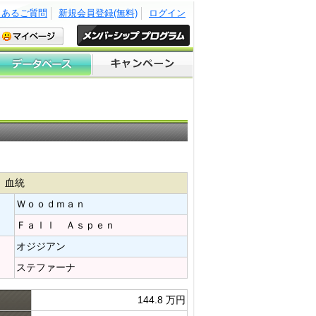
くあるご質問
新規会員登録(無料)
ログイン
血統
Ｗｏｏｄｍａｎ​
Ｆａｌｌ Ａｓｐｅｎ​
オジジアン​
ステファーナ​
144.8 万円