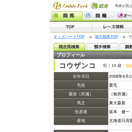
馬券が買
オッズパークTOP
地方競馬TOP
プロフィール
コウザンコ
牝｜18 歳
登
生年月日
2008年4月
毛色
栗毛
厩舎（所属）
（無所属）
馬主
東大森新
生産者
坂本 健一
産地
北海道日高