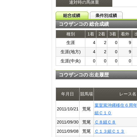
連対時の馬体重
コウザンコの 総合成績
種別
1着
2着
3着
着外
生涯
4
2
0
9
生涯(地方)
4
2
0
9
生涯(中央)
0
0
0
0
コウザンコの 出走履歴
年月日
競馬場
レース名
葉室篤沖縄移住６周
2011/10/21
荒尾
組Ｃ１０
2011/09/30
荒尾
Ｃ８組Ｃ８
2011/09/08
荒尾
Ｃ１３組Ｃ１３