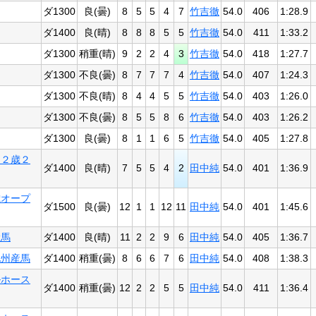
ダ1300
良(曇)
8
5
5
4
7
竹吉徹
54.0
406
1:28.9
ダ1400
良(晴)
8
8
8
5
5
竹吉徹
54.0
411
1:33.2
ダ1300
稍重(晴)
9
2
2
4
3
竹吉徹
54.0
418
1:27.7
ダ1300
不良(曇)
8
7
7
7
4
竹吉徹
54.0
407
1:24.3
ダ1300
不良(晴)
8
4
4
5
5
竹吉徹
54.0
403
1:26.0
ダ1300
不良(曇)
8
5
5
8
6
竹吉徹
54.0
403
1:26.2
ダ1300
良(曇)
8
1
1
6
5
竹吉徹
54.0
405
1:27.8
選２歳２
ダ1400
良(晴)
7
5
5
4
2
田中純
54.0
401
1:36.9
歳オープ
ダ1500
良(曇)
12
1
1
12
11
田中純
54.0
401
1:45.6
産馬
ダ1400
良(晴)
11
2
2
9
6
田中純
54.0
405
1:36.7
九州産馬
ダ1400
稍重(曇)
8
6
6
7
6
田中純
54.0
408
1:38.3
ルホース
ダ1400
稍重(曇)
12
2
2
5
5
田中純
54.0
411
1:36.4