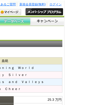
くあるご質問
新規会員登録(無料)
ログイン
血統
ｎｎｉｎｇ Ｗｏｒｌｄ​
ｔｙ Ｓｉｌｖｅｒ​
ｋｓ ａｎｄ Ｖａｌｌｅｙｓ​
ｈ Ｃｈｅｅｒ​
25.3 万円