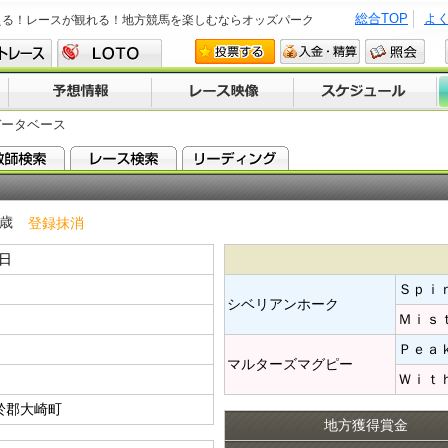
総合TOP
よ
える！レースが観れる！地方競馬を楽しむならオッズパーク
データベース
 歳
登録抹消
9日
Ｓｐｉ
シベリアンホーク​
Ｍｉｓ
Ｐｅａ
マルターズマグピー​
Ｗｉｔ
於郡大崎町
地方獲得賞金