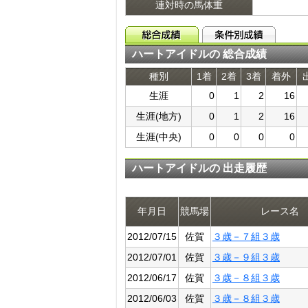
連対時の馬体重
ハートアイドルの 総合成績
種別
1着
2着
3着
着外
生涯
0
1
2
16
生涯(地方)
0
1
2
16
生涯(中央)
0
0
0
0
ハートアイドルの 出走履歴
年月日
競馬場
レース名
2012/07/15
佐賀
３歳－７組３歳
2012/07/01
佐賀
３歳－９組３歳
2012/06/17
佐賀
３歳－８組３歳
2012/06/03
佐賀
３歳－８組３歳