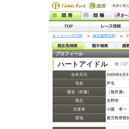
馬券が買
オッズパークTOP
地方競馬TOP
プロフィール
ハートアイドル
牝｜17
生年月日
2009年6月
毛色
芦毛
厩舎（所属）
（無所属）
馬主
吉野惇
生産者
小園 孝一
産地
鹿児島県曽