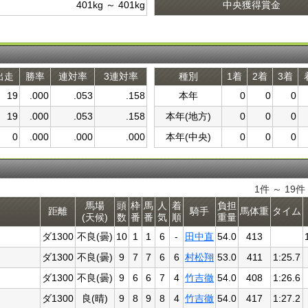
401kg ～ 401kg
中央獲得賞金
出走
勝率
連対率
3連対率
種別
1着
2着
3着
19
.000
.053
.158
本年
0
0
0
19
.000
.053
.158
本年(地方)
0
0
0
0
.000
.000
.000
本年(中央)
0
0
0
1件 ～ 19
馬場
頭
枠
馬
人
着
負担
距離
騎手
馬体重
タイム
(天候)
数
番
番
気
順
重量
ダ1300
不良(曇)
10
1
1
6
-
田中直
54.0
413
ダ1300
不良(曇)
9
7
7
6
6
村松翔
53.0
411
1:25.7
ダ1300
不良(曇)
9
6
6
7
4
竹吉徹
54.0
408
1:26.6
ダ1300
良(晴)
9
8
9
8
4
竹吉徹
54.0
417
1:27.2