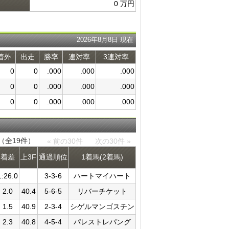
0 万円
2026年8月8日 現在
着外
出走
勝率
連対率
3連対率
0
0
.000
.000
.000
0
0
.000
.000
.000
0
0
.000
.000
.000
件（全19件）
« 前の30件
次の30件 »
着差
上3F
通過​順位
1着馬(2着馬)
1:26.0
3-3-6
ハートマイハート
2.0
40.4
5-6-5
リバーチケット
1.5
40.9
2-3-4
シゲルマンゴスチン
2.3
40.8
4-5-4
パレストレパング