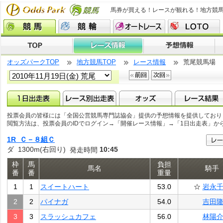
馬券が買える！レースが観れる！地方競
オッズパークTOP
地方競馬TOP
レース情報
荒尾競馬場
投票会員の皆様には「全国公営競馬専門誌協会」提供の予想情報を提供しており
閲覧方法は、投票会員のIDでログイン→「開催レース情報」→「1日出走表」か
1R Ｃ－８組Ｃ
ダ 1300m(右回り)
10:45
発走時間
枠
馬
負担
馬名
騎手
番
番
重量
1
1
スイートハート
53.0
☆
岩永
2
2
パイナガ
54.0
吉田
3
3
スラッシュカフェ
56.0
林陽