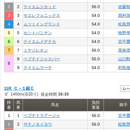
2
2
テイエムジカッド
56.0
佐藤
3
3
モエレフェニックス
54.0
西村
4
4
ムツミイングランド
54.0
松島
5
5
セントバニヤン
54.0
牧野
6
6
テイエムメデテカ
54.0
宮平
7
7
ミヤジレオン
56.0
尾林
8
ペプチドジャスパー
55.0
山口
8
9
テイエムマーチ
54.0
村島
11R Ｃ－１組Ｃ
ダ 1400m(右回り)
16:10
発走時間
枠
馬
負担
馬名
騎手
番
番
重量
1
1
ペプチドラアージャ
56.0
宮平
2
2
サチノタイヨウ
56.0
松島