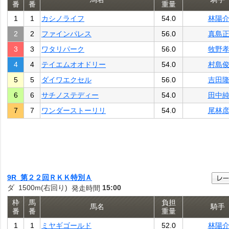
番
番
重量
1
1
カシノライフ
54.0
林陽
2
2
ファインパレス
56.0
真島
3
3
ワタリパーク
56.0
牧野
4
4
テイエムオオドリー
54.0
村島
5
5
ダイワエクセル
56.0
吉田
6
6
サチノステディー
54.0
田中
7
7
ワンダーストーリリ
54.0
尾林
9R 第２２回ＲＫＫ特別Ａ
ダ 1500m(右回り)
15:00
発走時間
枠
馬
負担
馬名
騎手
番
番
重量
1
1
ミヤギゴールド
52.0
林陽