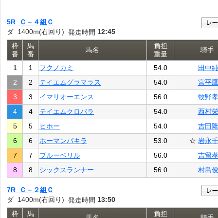
5R Ｃ－４組Ｃ
ダ 1400m(右回り)
12:45
発走時間
枠
馬
負担
馬名
騎手
番
番
重量
1
1
フクノカミ
54.0
田中
2
2
テイエムグラマラス
54.0
宮平
3
3
イマリオーエンス
56.0
牧野
4
4
テイエムクロバラ
54.0
西村
5
5
ヒホー
54.0
吉田
6
6
ホーマンパキラ
53.0
☆
岩永
7
7
ブルーベリル
56.0
吉留
8
8
シックスランナー
56.0
村島
7R Ｃ－２組Ｃ
ダ 1400m(右回り)
13:50
発走時間
枠
馬
負担
馬名
騎手