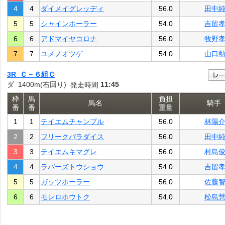
4
4
ダイメイグレッディ
56.0
田中
5
5
シャインホーラー
54.0
吉留
6
6
アドマイヤコロナ
56.0
牧野
7
7
ユメノオツゲ
54.0
山口
3R Ｃ－６組Ｃ
ダ 1400m(右回り)
11:45
発走時間
枠
馬
負担
馬名
騎手
番
番
重量
1
1
テイエムチャンプル
56.0
林陽
2
2
フリークパラダイス
56.0
田中
3
3
テイエムキマグレ
56.0
村島
4
4
ラバーズトウショウ
54.0
吉留
5
5
ガッツホーラー
56.0
佐藤
6
6
モレロホウトク
54.0
松島