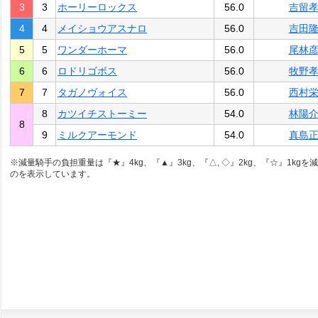
3
3
ホーリーロックス
56.0
吉留
4
4
メイショウアスナロ
56.0
吉田
5
5
ワンダーホーマ
56.0
尾林
6
6
ロドリゴボス
56.0
牧野
7
7
タガノヴォイス
56.0
西村
8
カツイチストーミー
54.0
林陽
8
9
ミルクアーモンド
54.0
真島
※減量騎手の負担重量は『★』4kg、『▲』3kg、『△, ◇』2kg、『☆』1kgを
のを表示しています。