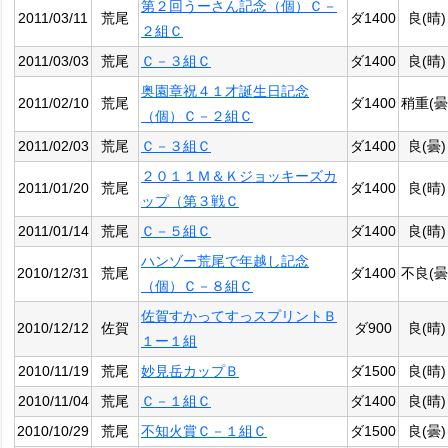
第２回うーさん記念（個）Ｃ－
2011/03/11
荒尾
ダ1400
良(晴)
２組Ｃ
2011/03/03
荒尾
Ｃ－３組Ｃ
ダ1400
良(晴)
奥園章祝４１才誕生日記念
2011/02/10
荒尾
ダ1400
稍重(曇
（個）Ｃ－２組Ｃ
2011/02/03
荒尾
Ｃ－３組Ｃ
ダ1400
良(曇)
２０１１Ｍ＆Ｋジョッキーズカ
2011/01/20
荒尾
ダ1400
良(晴)
ップ（第３戦Ｃ
2011/01/14
荒尾
Ｃ－５組Ｃ
ダ1400
良(晴)
ハンゾー荒尾で年越し記念
2010/12/31
荒尾
ダ1400
不良(曇
（個）Ｃ－８組Ｃ
佐賀すかってすっスプリントＢ
2010/12/12
佐賀
ダ900
良(晴)
１ー１組
2010/11/19
荒尾
妙見岳カップＢ
ダ1500
良(晴)
2010/11/04
荒尾
Ｃ－１組Ｃ
ダ1400
良(晴)
2010/10/29
荒尾
不知火賞Ｃ－１組Ｃ
ダ1500
良(曇)