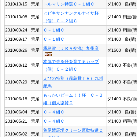
2010/10/15
荒尾
トルマリン特選Ｃ－１組Ｃ
ダ1400
良(晴)
ヒビキサンナンクルナイサ杯
2010/10/08
荒尾
ダ1400
稍重(曇
（個）Ｃ－２組Ｃ
2010/09/24
荒尾
Ｃ－１組Ｃ
ダ1400
稍重(晴
2010/09/17
荒尾
Ｃ－１組Ｃ
ダ1400
良(晴)
霧島賞（ＪＲＡ交流）九州産
2010/08/26
荒尾
ダ1500
良(晴)
本気で走る仔を育てるカップ
2010/08/12
荒尾
ダ1400
不良(晴
（個）Ｃ－２組Ｃ
えびの特別（霧島賞ＴＲ）九州
2010/07/29
荒尾
ダ1400
不良(晴
産馬
もっかいビーム！！杯 Ｃ－３
2010/06/18
荒尾
ダ1400
不良(雨
組（個人協賛Ｃ
2010/06/04
荒尾
Ｃ－４組Ｃ
ダ1400
良(曇)
2010/05/21
荒尾
Ｃ－４組Ｃ
ダ1400
稍重(晴
荒尾競馬場クリーン運動特選Ｃ
2010/05/02
荒尾
ダ1400
良(晴)