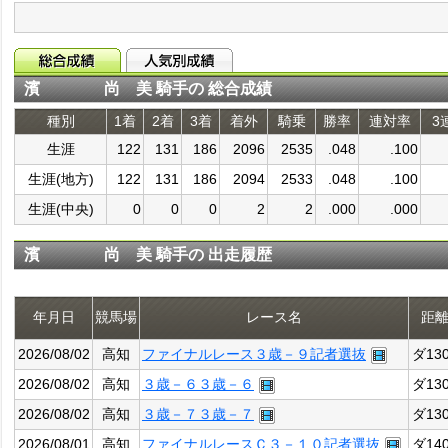
濱 尚 美 騎手の 総合成績
種別
1着
2着
3着
着外
騎乗
勝率
連対率
3
生涯
122
131
186
2096
2535
.048
.100
生涯(地方)
122
131
186
2094
2533
.048
.100
生涯(中央)
0
0
0
2
2
.000
.000
濱 尚 美 騎手の 出走履歴
年月日
競馬場
レース名
距
2026/08/02
高知
ファイナルレース３歳－９記者選抜
ダ13
2026/08/02
高知
３歳－６３歳－６
ダ13
2026/08/02
高知
３歳－７３歳－７
ダ13
2026/08/01
高知
ファイナルレースＣ３－１０記者選抜
ダ14