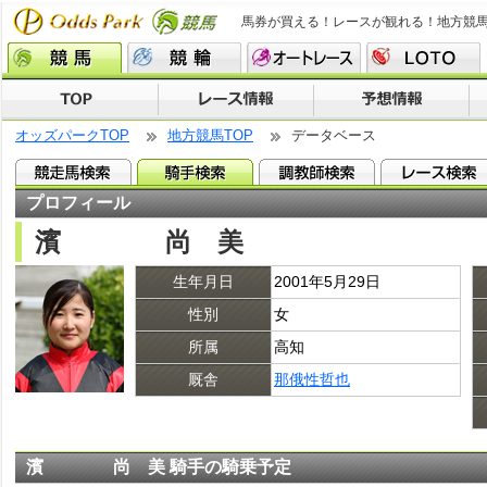
馬券が買える！レースが観れる！地方競
オッズパークTOP
地方競馬TOP
データベース
プロフィール
濱 尚 美
生年月日
2001年5月29日
性別
女
所属
高知
厩舎
那俄性哲也
濱 尚 美 騎手の騎乗予定