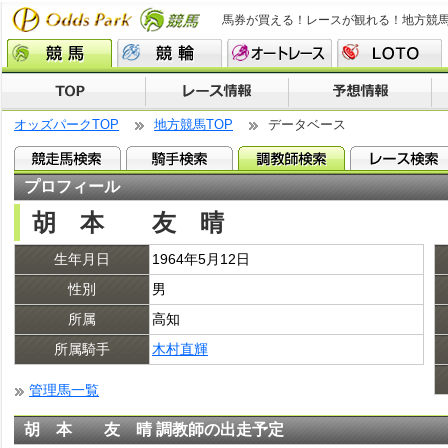
馬券が買える！レースが観れる！地方競
オッズパークTOP
地方競馬TOP
データベース
プロフィール
胡 本 友 晴
生年月日
1964年5月12日
性別
男
所属
高知
所属騎手
木村直輝
管理馬一覧
胡 本 友 晴 調教師の出走予定