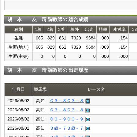
胡 本 友 晴 調教師の 総合成績
種別
1着
2着
3着
着外
出走
勝率
連対率
3
生涯
665
829
861
7329
9684
.069
.154
生涯(地方)
665
829
861
7329
9684
.069
.154
生涯(中央)
0
0
0
0
0
.000
.000
胡 本 友 晴 調教師の 出走履歴
年月日
競馬場
レース名
2026/08/02
高知
Ｃ３－８Ｃ３－８
2026/08/02
高知
Ｃ３－８Ｃ３－８
2026/08/02
高知
Ｃ３－９Ｃ３－９
2026/08/02
高知
３歳－７３歳－７