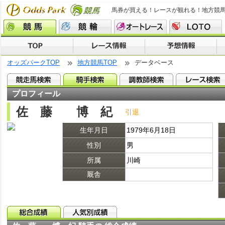
馬券が買える！レースが観れる！地方競
オッズパークTOP
地方競馬TOP
データベース
プロフィール
佐 藤 博 紀
引退
生年月日
1979年6月18日
性別
男
所属
川崎
厩舎