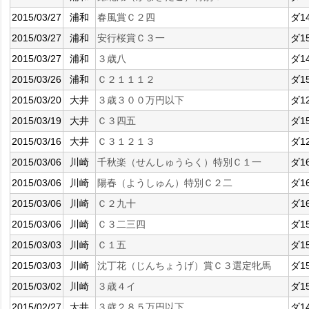
2015/03/27
浦和
春風賞Ｃ２四
ダ1
2015/03/27
浦和
安行桜賞Ｃ３一
ダ1
2015/03/27
浦和
３歳八
ダ1
2015/03/26
浦和
Ｃ２１１１２
ダ1
2015/03/20
大井
３歳３００万円以下
ダ1
2015/03/19
大井
Ｃ３四五
ダ1
2015/03/16
大井
Ｃ３１２１３
ダ1
2015/03/06
川崎
千秋楽（せんしゅうらく）特別Ｃ１一
ダ1
2015/03/06
川崎
陽春（ようしゅん）特別Ｃ２二
ダ1
2015/03/06
川崎
Ｃ２九十
ダ1
2015/03/06
川崎
Ｃ３二三四
ダ1
2015/03/03
川崎
Ｃ１五
ダ1
2015/03/03
川崎
沈丁花（じんちょうげ）賞Ｃ３選定牝馬
ダ1
2015/03/02
川崎
３歳４イ
ダ1
2015/02/27
大井
３歳２８５万円以下
ダ1