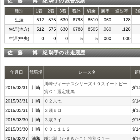
佐 藤 博 紀 騎手の 総合成績
種別
1着
2着
3着
着外
騎乗
勝率
連対率
3
生涯
512
575
630
6793
8510
.060
.128
生涯(地方)
512
575
630
6788
8505
.060
.128
生涯(中央)
0
0
0
5
5
.000
.000
佐 藤 博 紀 騎手の 出走履歴
年月日
競馬場
レース名
距
川崎ヴィーナスシリーズ１９スイートピー
2015/03/31
川崎
ダ1
賞Ｃ１選定牝馬
2015/03/31
川崎
Ｃ２六七
ダ1
2015/03/31
川崎
３歳６ロ
ダ1
2015/03/30
川崎
３歳３イ
ダ1
2015/03/30
川崎
Ｃ３１１１２
ダ1
2015/03/27
浦和
鎌北湖（かまきたこ）特別Ｃ１一
ダ1