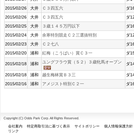
2015/02/26
大井
Ｃ３四五六
ダ1
2015/02/26
大井
Ｃ３四五六
ダ1
2015/02/25
大井
３歳１４５万円以下
ダ1
2015/02/24
大井
余寒特別競走Ｃ２三選抜特別
ダ1
2015/02/23
大井
Ｃ２七八
ダ1
2015/02/20
浦和
紅梅（こうばい）賞Ｃ３一
ダ1
ユングフラウ賞（Ｓ２）３歳牝馬オープン
2015/02/18
浦和
ダ1
2015/02/18
浦和
越生梅林賞Ｂ３三
ダ1
2015/02/16
浦和
アメジスト特別Ｃ２一
ダ1
Copyright (C) Odds Park Corp. All Rights Reserved.
会社案内
特定商取引法に基づく表示
サイトポリシー
個人情報保護方針
リンク