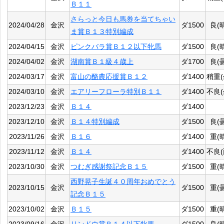
Ｂ１１
さらっと今日も馬券を当てちゃい
2024/04/28
金沢
ダ1500
良(
ま賞Ｂ１３特別編成
2024/04/15
金沢
ピンクバラ賞Ｂ１２以下牝馬
ダ1500
良(
2024/04/02
金沢
湖南賞Ｂ１級４歳上
ダ1700
良(
2024/03/17
金沢
富山の酪農応援賞Ｂ１２
ダ1400
稍重(
2024/03/10
金沢
エアリーフローラ特別Ｂ１１
ダ1400
不良(
2023/12/23
金沢
Ｂ１４
ダ1400
2023/12/10
金沢
Ｂ１４特別編成
ダ1500
良(
2023/11/26
金沢
Ｂ１６
ダ1400
重(
2023/11/12
金沢
Ｂ１４
ダ1400
不良(
2023/10/30
金沢
つむぎ感謝祭記念Ｂ１５
ダ1500
重(
西野晃子生誕４０周年おめでとう
2023/10/15
金沢
ダ1500
重(
記念Ｂ１５
2023/10/02
金沢
Ｂ１５
ダ1500
重(