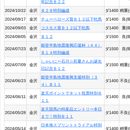
年記念Ｂ２２
2024/10/22
金沢
Ｂ２８特別編成
ダ1400
稍重(
2024/09/17
金沢
チューベローズ賞Ｂ１２以下牝馬
ダ1400
良(
2024/09/03
金沢
コスモス賞Ｂ１２以下牝馬
ダ1400
重(
2024/08/05
金沢
Ｂ１２
ダ1500
良(
能登半島地震復興応援杯（４４）
2024/07/23
金沢
ダ1500
良(
Ｂ１４特別編成
しゃいにー石川☆彩夏さんお誕生
2024/07/09
金沢
ダ1500
稍重(
日記念Ｂ１２
能登半島地震復興支援特別（３
2024/06/23
金沢
ダ1400
不良(
４）Ｂ１１
楽天ポイントでネット投票特別Ｂ
2024/06/11
金沢
ダ1400
良(
１１
楽天競馬の特産品エントリー本日
2024/05/28
金沢
ダ1400
不良(
まで！特別Ｂ１１
日本海スプリントトライアル特別
2024/05/14
金沢
ダ1400
稍重(