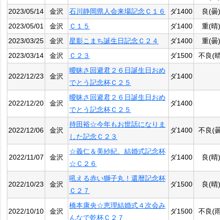
2023/05/14
金沢
石川静岡県人会来場記念Ｃ１６
ダ1400
良(曇
2023/05/01
金沢
Ｃ１５
ダ1400
重(晴
2023/03/25
金沢
星影こまち誕生日記念Ｃ２４
ダ1400
重(曇
2023/03/14
金沢
Ｃ２３
ダ1500
不良(晴
曖昧さ回避君２６日誕生日おめ
2022/12/23
金沢
ダ1400
でとう記念杯Ｃ２５
曖昧さ回避君２６日誕生日おめ
2022/12/20
金沢
ダ1400
でとう記念杯Ｃ２５
持田裕☆今年もお世話になりま
2022/12/06
金沢
ダ1400
不良(曇
した記念Ｃ２３
☆義仁＆美紗紀、結婚式記念杯
2022/11/07
金沢
ダ1400
良(晴
☆Ｃ２６
吼える赤い獅子丸！還暦記念杯
2022/10/23
金沢
ダ1500
良(晴
Ｃ２７
橋本康央☆恵理結婚式４次会み
2022/10/10
金沢
ダ1500
不良(雨
んなで乾杯Ｃ２７