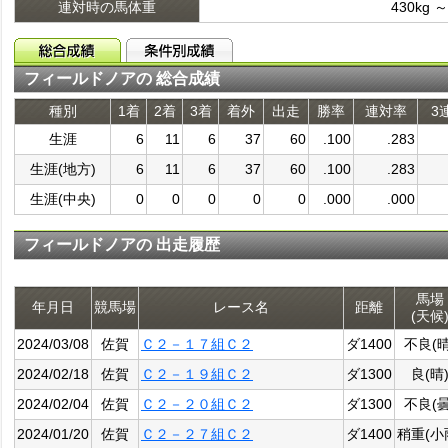
連対時の馬体重
430kg ～
フィールドノアの 総合成績
種別
1着
2着
3着
着外
出走
勝率
連対率
3
生涯
6
11
6
37
60
.100
.283
生涯(地方)
6
11
6
37
60
.100
.283
生涯(中央)
0
0
0
0
0
.000
.000
フィールドノアの 出走履歴
馬場
年月日
競馬場
レース名
距離
(天候
2024/03/08
佐賀
Ｃ２－１７組Ｃ２
ダ1400
不良(晴
2024/02/18
佐賀
Ｃ２－１９組Ｃ２
ダ1300
良(晴
2024/02/04
佐賀
Ｃ２－２０組Ｃ２
ダ1300
不良(曇
2024/01/20
佐賀
Ｃ２－２７組Ｃ２
ダ1400
稍重(小