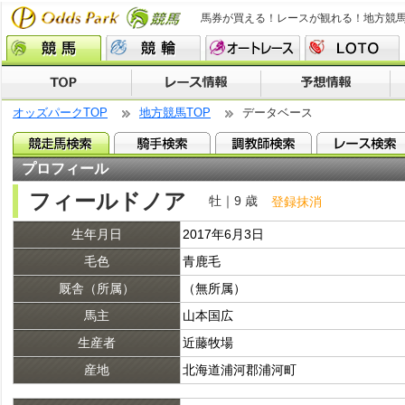
馬券が買える！レースが観れる！地方競
オッズパークTOP
地方競馬TOP
データベース
プロフィール
フィールドノア
牡｜9 歳
登録抹消
生年月日
2017年6月3日
毛色
青鹿毛
厩舎（所属）
（無所属）
馬主
山本国広
生産者
近藤牧場
産地
北海道浦河郡浦河町