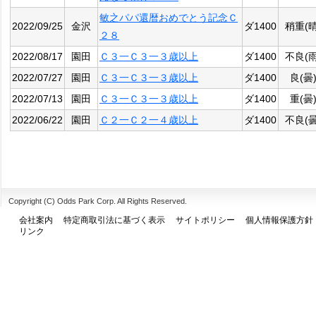
敏之パパ還暦おめでとう記念Ｃ
2022/09/25
金沢
ダ1400
稍重(晴
２８
2022/08/17
園田
Ｃ３一Ｃ３一３歳以上
ダ1400
不良(雨
2022/07/27
園田
Ｃ３一Ｃ３一３歳以上
ダ1400
良(曇
2022/07/13
園田
Ｃ３一Ｃ３一３歳以上
ダ1400
重(曇
2022/06/22
園田
Ｃ２一Ｃ２一４歳以上
ダ1400
不良(曇
Copyright (C) Odds Park Corp. All Rights Reserved.
会社案内
特定商取引法に基づく表示
サイトポリシー
個人情報保護方針
リンク