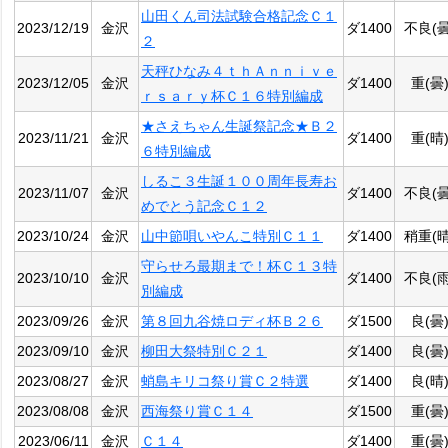
山田くん司法試験合格記念Ｃ１
2023/12/19
金沢
ダ1400
不良(曇
２
天秤ひなみ４ｔｈＡｎｎｉｖｅ
2023/12/05
金沢
ダ1400
重(曇
ｒｓａｒｙ杯Ｃ１６特別編成
★さえちゃん生誕祭記念★Ｂ２
2023/11/21
金沢
ダ1400
重(晴
６特別編成
しるこ３生誕１００周年長寿お
2023/11/07
金沢
ダ1400
不良(曇
めでとう記念Ｃ１２
2023/10/24
金沢
山中節唄いやんこ特別Ｃ１１
ダ1400
稍重(晴
守らせろ最期まで！杯Ｃ１３特
2023/10/10
金沢
ダ1400
不良(雨
別編成
2023/09/26
金沢
第８回九谷焼ロディ杯Ｂ２６
ダ1500
良(曇
2023/09/10
金沢
柳田大祭特別Ｃ２１
ダ1400
良(曇
2023/08/27
金沢
蛸島キリコ祭り賞Ｃ２特選
ダ1400
良(晴
2023/08/08
金沢
西海祭り賞Ｃ１４
ダ1500
重(曇
2023/06/11
金沢
Ｃ１４
ダ1400
重(曇