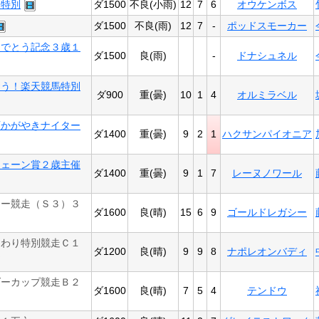
ａ特別
ダ1500
不良(小雨)
12
7
6
オウケンボス
ダ1500
不良(雨)
12
7
-
ポッドスモーカー
めでとう記念３歳１
ダ1500
良(雨)
-
ドナシュネル
おう！楽天競馬特別
ダ900
重(曇)
10
1
4
オルミラベル
石かがやきナイター
ダ1400
重(曇)
9
2
1
ハクサンパイオニア
フェーン賞２歳主催
ダ1400
重(曇)
9
1
7
レーヌノワール
ィー競走（Ｓ３）３
ダ1600
良(晴)
15
6
9
ゴールドレガシー
まわり特別競走Ｃ１
ダ1200
良(晴)
9
9
8
ナポレオンバディ
別
ダーカップ競走Ｂ２
ダ1600
良(晴)
7
5
4
テンドウ