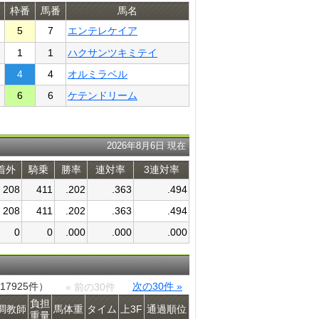
枠番
馬番
馬名
5
7
エンテレケイア
1
1
ハクサンツキミテイ
4
4
オルミラベル
6
6
ケテンドリーム
2026年8月6日 現在
着外
騎乗
勝率
連対率
3連対率
208
411
.202
.363
.494
208
411
.202
.363
.494
0
0
.000
.000
.000
17925件）
次の30件 »
« 前の30件
負担
調教師
馬体重
タイム
上3F
通過​順位
重量