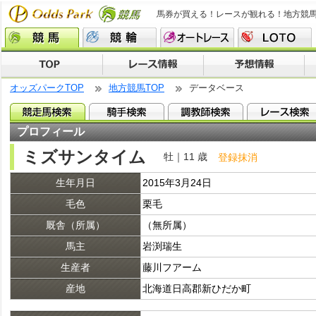
馬券が買える！レースが観れる！地方競
オッズパークTOP
地方競馬TOP
データベース
プロフィール
ミズサンタイム
牡｜11 歳
登録抹消
生年月日
2015年3月24日
毛色
栗毛
厩舎（所属）
（無所属）
馬主
岩渕瑞生
生産者
藤川フアーム
産地
北海道日高郡新ひだか町