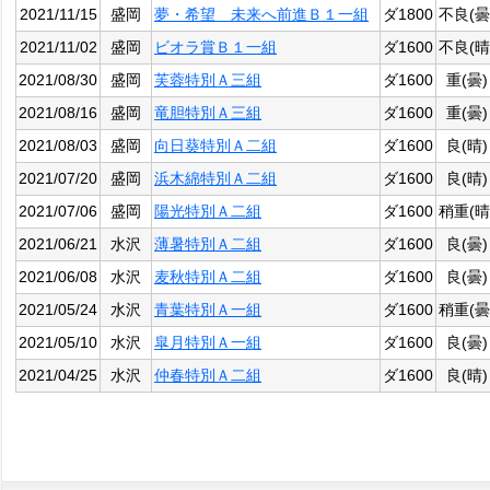
2021/11/15
盛岡
夢・希望 未来へ前進Ｂ１一組
ダ1800
不良(曇
2021/11/02
盛岡
ビオラ賞Ｂ１一組
ダ1600
不良(晴
2021/08/30
盛岡
芙蓉特別Ａ三組
ダ1600
重(曇)
2021/08/16
盛岡
竜胆特別Ａ三組
ダ1600
重(曇)
2021/08/03
盛岡
向日葵特別Ａ二組
ダ1600
良(晴)
2021/07/20
盛岡
浜木綿特別Ａ二組
ダ1600
良(晴)
2021/07/06
盛岡
陽光特別Ａ二組
ダ1600
稍重(晴
2021/06/21
水沢
薄暑特別Ａ二組
ダ1600
良(曇)
2021/06/08
水沢
麦秋特別Ａ二組
ダ1600
良(曇)
2021/05/24
水沢
青葉特別Ａ一組
ダ1600
稍重(曇
2021/05/10
水沢
皐月特別Ａ一組
ダ1600
良(曇)
2021/04/25
水沢
仲春特別Ａ二組
ダ1600
良(晴)