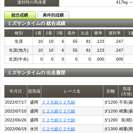
連対時の馬体重
417kg ～
ミズサンタイムの 総合成績
種別
1着
2着
3着
着外
出走
勝率
連対率
3
生涯
10
10
6
55
81
.123
.247
生涯(地方)
10
10
6
55
81
.123
.247
生涯(中央)
0
0
0
0
0
.000
.000
ミズサンタイムの 出走履歴
馬場
年月日
競馬場
レース名
距離
(天候)
2022/07/17
盛岡
Ｃ２九組Ｃ２九組
ダ1200
不良(曇
2022/07/10
盛岡
Ｃ２八組Ｃ２八組
ダ1200
稍重(曇
2022/06/26
盛岡
Ｃ２七組Ｃ２七組
ダ1200
良(晴)
2022/06/19
水沢
Ｃ２七組Ｃ２七組
ダ1300
稍重(雨