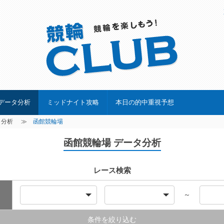
データ分析
ミッドナイト攻略
本日の的中重視予想
タ分析
函館競輪場
函館競輪場 データ分析
レース検索
～
条件を絞り込む