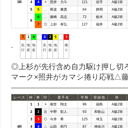
3R
4
4
×
照井 力斗
121
岩手
A級1班
5
5
…
斯波 雅貴
64
静岡
A級2班
6
…
篠崎 高志
72
栃木
A級2班
6
7
◎
上杉 有弘
127
福井
A級2班
7
1
6
4
2
5
3
先
地
地
先
地
地
捲
←
行
差
差
行
差
差
り
◎上杉が先行含め自力駆け押し切
マーク×照井がカマシ捲り応戦△
レース
枠
車
印
選手名
卒期
登録地
班
1
1
×
相笠 翔太
96
福島
A級2班
2
2
注
中野 彰人
93
和歌山
A級2班
3
3
◎
今井 希
125
埼玉
A級2班
4R
4
4
△
山田 和巧
87
神奈川
A級1班