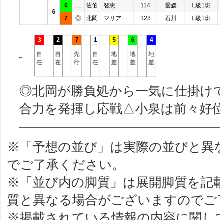
6
…
佐伯 智恵
114
愛媛
L級1班
6
7
◎
北岡 マリア
128
石川
L級1班
3
2
7
1
5
6
4
自
自
先
自
地
地
地
←
在
在
行
在
差
差
差
◎北岡が勝負処から一気に仕掛け
合力を発揮し応戦△小泉は前々好
※「予想の並び」は実際の並びと異
でご了承ください。
※「並び内の脚質」は展開脚質を記
質と異なる場合がございますのでご
※掲載されている情報の内容に関し