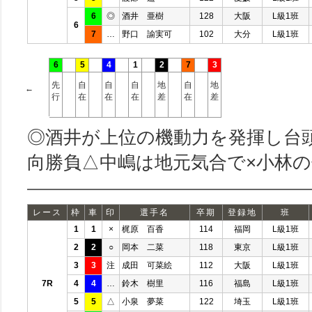
6
◎
酒井 亜樹
128
大阪
L級1班
6
7
…
野口 諭実可
102
大分
L級1班
6
5
4
1
2
7
3
先
自
自
自
地
自
地
←
行
在
在
在
差
在
差
◎酒井が上位の機動力を発揮し台
向勝負△中嶋は地元気合で×小林
レース
枠
車
印
選手名
卒期
登録地
班
1
1
×
梶原 百香
114
福岡
L級1班
2
2
○
岡本 二菜
118
東京
L級1班
3
3
注
成田 可菜絵
112
大阪
L級1班
7R
4
4
…
鈴木 樹里
116
福島
L級1班
5
5
△
小泉 夢菜
122
埼玉
L級1班