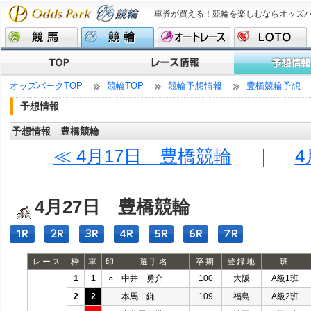
車券が買える！競輪を楽しむならオッズ
オッズパークTOP
競輪TOP
競輪予想情報
豊橋競輪予想
予想情報
予想情報 豊橋競輪
≪ 4月17日 豊橋競輪
｜
4
4月27日 豊橋競輪
レース
枠
車
印
選手名
卒期
登録地
班
1
1
○
中井 勇介
100
大阪
A級1班
2
2
…
本馬 鎌
109
福島
A級2班