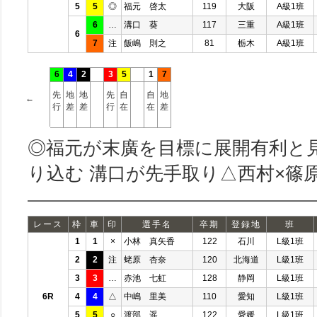
5
5
◎
福元 啓太
119
大阪
A級1班
6
…
溝口 葵
117
三重
A級1班
6
7
注
飯嶋 則之
81
栃木
A級1班
6
4
2
3
5
1
7
先
地
地
先
自
自
地
←
行
差
差
行
在
在
差
◎福元が末廣を目標に展開有利と
り込む 溝口が先手取り△西村×篠
レース
枠
車
印
選手名
卒期
登録地
班
1
1
×
小林 真矢香
122
石川
L級1班
2
2
注
蛯原 杏奈
120
北海道
L級1班
3
3
…
赤池 七虹
128
静岡
L級1班
6R
4
4
△
中嶋 里美
110
愛知
L級1班
5
5
○
渡部 遥
122
愛媛
L級1班