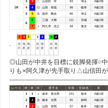
3
3
△
山信田 学
83
埼玉
A級2班
1R
4
4
◎
山田 裕哉
98
岐阜
A級1班
5
5
注
新井 剛央
86
埼玉
A級2班
6
…
三浦 大輝
111
宮城
A級2班
6
7
×
阿久津 浩之
94
東京
A級1班
7
3
5
1
4
6
2
先
地
地
自
地
自
地
←
行
差
差
在
差
在
差
◎山田が中井を目標に鋭脚発揮○
りも×阿久津が先手取り△山信田
レース
枠
車
印
選手名
卒期
登録地
班
1
1
○
坂本 将太郎
101
栃木
A級1班
2
2
注
榎本 光男
85
静岡
A級1班
3
3
△
山田 祥明
97
岐阜
A級1班