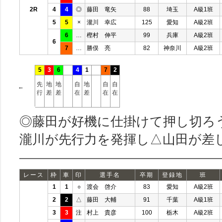
2R
4
4
◎
藤田 竜矢
88
埼玉
A級1班
5
5
×
瀧川 幸広
125
愛知
A級2班
6
…
樫村 伸平
99
兵庫
A級2班
6
7
…
勝俣 亮
82
神奈川
A級2班
5
3
6
4
1
7
2
先
地
地
自
地
自
自
←
行
差
差
在
差
在
在
◎藤田が好機に仕掛けて押し切ろ
瀧川が先行力を発揮し△山田が差
レース
枠
車
印
選手名
卒期
登録地
班
1
1
○
渡会 啓介
83
愛知
A級2班
2
2
△
藤田 大輔
91
千葉
A級1班
3
3
注
村上 貴彦
100
栃木
A級2班