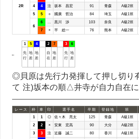
2R
4
4
注
坂本 昌宏
91
青森
A級2班
5
5
○
國廣 哲治
84
埼玉
A級1班
6
…
黒川 渉
103
奈良
A級2班
6
7
×
平 総一
76
熊本
A級2班
1
5
4
2
7
3
6
先
地
地
自
地
先
地
←
行
差
差
在
差
行
差
◎貝原は先行力発揮して押し切り
て 注)坂本の順△井寺が自力自在
レース
枠
車
印
選手名
卒期
登録地
班
1
1
◎
佐々木 亮太
125
青森
A級1班
2
2
×
安東 宏高
90
大分
A級2班
3
3
注
近藤 誠二
80
香川
A級1班