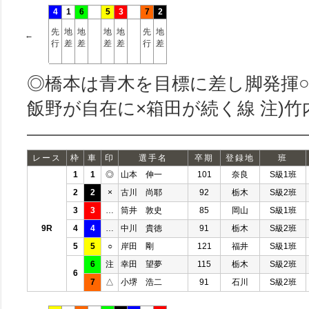
4
1
6
5
3
7
2
先
地
地
地
地
先
地
←
行
差
差
差
差
行
差
◎橋本は青木を目標に差し脚発揮
飯野が自在に×箱田が続く線 注)竹
レース
枠
車
印
選手名
卒期
登録地
班
1
1
◎
山本 伸一
101
奈良
S級1班
2
2
×
古川 尚耶
92
栃木
S級2班
3
3
…
筒井 敦史
85
岡山
S級1班
9R
4
4
…
中川 貴徳
91
栃木
S級2班
5
5
○
岸田 剛
121
福井
S級1班
6
注
幸田 望夢
115
栃木
S級2班
6
7
△
小堺 浩二
91
石川
S級2班