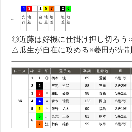
4
3
1
5
7
2
6
先
地
自
地
地
地
地
←
行
差
在
差
差
差
差
◎近藤は好機に仕掛け押し切ろう
△瓜生が自在に攻める×菱田が先制
レース
枠
車
印
選手名
卒期
登録地
班
1
1
◎
橋本 強
89
愛媛
S級1班
2
2
…
三宅 裕武
88
三重
S級2班
3
3
×
箱田 優樹
98
青森
S級2班
8R
4
4
○
青木 瑞樹
123
岡山
S級2班
5
5
△
飯野 祐太
90
福島
S級1班
6
…
合志 正臣
81
熊本
S級2班
6
7
注
竹内 雄作
99
岐阜
S級2班