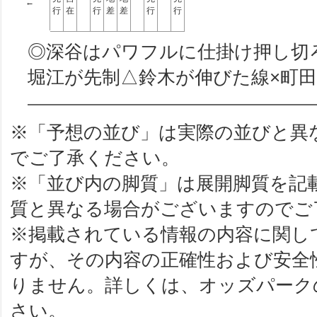
←
行
在
行
差
差
行
行
◎深谷はパワフルに仕掛け押し切ろ
堀江が先制△鈴木が伸びた線×町
※「予想の並び」は実際の並びと異
でご了承ください。
※「並び内の脚質」は展開脚質を記
質と異なる場合がございますのでご
※掲載されている情報の内容に関し
すが、その内容の正確性および安全
りません。詳しくは、オッズパーク
さい。