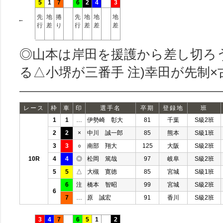
5
1
7
6
2
4
3
先
地
捲
先
地
地
地
←
行
差
り
行
差
差
差
◎山本は岸田を援護から差し切ろ
る△小堺が三番手 注)幸田が先制
レース
枠
車
印
選手名
卒期
登録地
班
1
1
…
伊勢崎 彰大
81
千葉
S級2班
2
2
×
中川 誠一郎
85
熊本
S級1班
3
3
○
南部 翔大
125
大阪
S級2班
10R
4
4
◎
松岡 篤哉
97
岐阜
S級2班
5
5
△
大槻 寛徳
85
宮城
S級1班
6
注
橋本 智昭
99
宮城
S級2班
6
7
…
原 誠宏
91
香川
S級2班
3
4
7
6
5
1
2