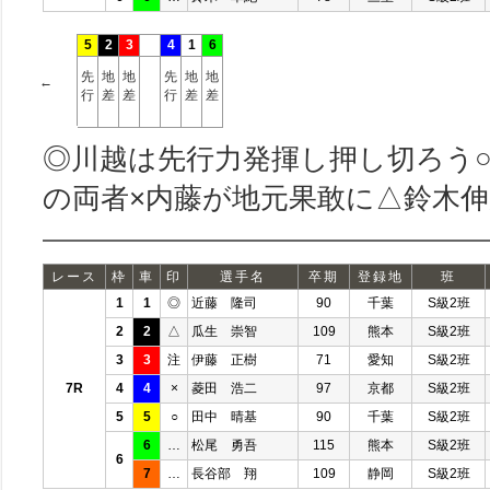
5
2
3
4
1
6
先
地
地
先
地
地
←
行
差
差
行
差
差
◎川越は先行力発揮し押し切ろう
の両者×内藤が地元果敢に△鈴木
レース
枠
車
印
選手名
卒期
登録地
班
1
1
◎
近藤 隆司
90
千葉
S級2班
2
2
△
瓜生 崇智
109
熊本
S級2班
3
3
注
伊藤 正樹
71
愛知
S級2班
7R
4
4
×
菱田 浩二
97
京都
S級2班
5
5
○
田中 晴基
90
千葉
S級2班
6
…
松尾 勇吾
115
熊本
S級2班
6
7
…
長谷部 翔
109
静岡
S級2班