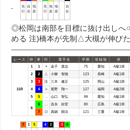
先
自
地
先
地
地
自
←
行
在
差
行
差
差
在
◎松岡は南部を目標に抜け出しへ
める 注)橋本が先制△大槻が伸び
レース
枠
車
印
選手名
卒期
登録地
班
1
1
×
金子 貴志
75
愛知
A級1班
2
2
△
小柳 智徳
123
長崎
A級1班
3
3
注
三木 健正
125
岡山
A級1班
11R
4
4
○
尾野 翔一
127
福岡
A級2班
5
5
…
山口 智弘
99
愛知
A級1班
6
…
吉永 好宏
80
広島
A級1班
6
7
◎
真鍋 顕汰
121
三重
A級1班
7
1
5
4
2
3
6