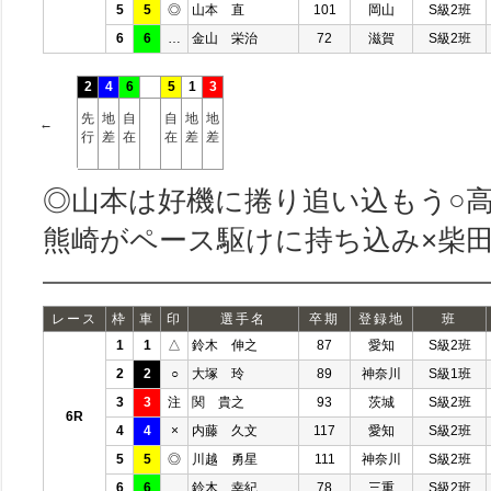
5
5
◎
山本 直
101
岡山
S級2班
6
6
…
金山 栄治
72
滋賀
S級2班
2
4
6
5
1
3
先
地
自
自
地
地
←
行
差
在
在
差
差
◎山本は好機に捲り追い込もう○
熊崎がペース駆けに持ち込み×柴
レース
枠
車
印
選手名
卒期
登録地
班
1
1
△
鈴木 伸之
87
愛知
S級2班
2
2
○
大塚 玲
89
神奈川
S級1班
3
3
注
関 貴之
93
茨城
S級2班
6R
4
4
×
内藤 久文
117
愛知
S級2班
5
5
◎
川越 勇星
111
神奈川
S級2班
6
6
…
鈴木 幸紀
78
三重
S級2班