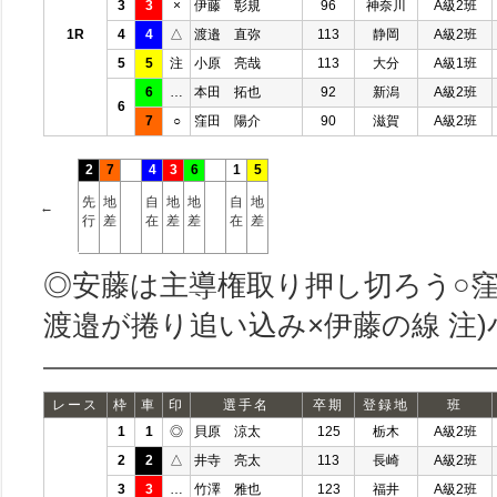
3
3
×
伊藤 彰規
96
神奈川
A級2班
1R
4
4
△
渡邉 直弥
113
静岡
A級2班
5
5
注
小原 亮哉
113
大分
A級1班
6
…
本田 拓也
92
新潟
A級2班
6
7
○
窪田 陽介
90
滋賀
A級2班
2
7
4
3
6
1
5
先
地
自
地
地
自
地
←
行
差
在
差
差
在
差
◎安藤は主導権取り押し切ろう○
渡邉が捲り追い込み×伊藤の線 注
レース
枠
車
印
選手名
卒期
登録地
班
1
1
◎
貝原 涼太
125
栃木
A級2班
2
2
△
井寺 亮太
113
長崎
A級2班
3
3
…
竹澤 雅也
123
福井
A級2班