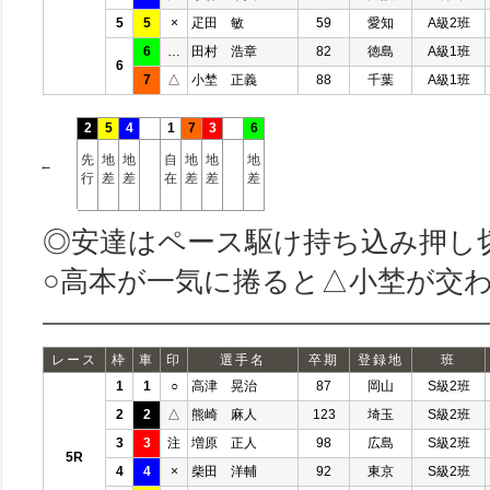
5
5
×
疋田 敏
59
愛知
A級2班
6
…
田村 浩章
82
徳島
A級1班
6
7
△
小埜 正義
88
千葉
A級1班
2
5
4
1
7
3
6
先
地
地
自
地
地
地
←
行
差
差
在
差
差
差
◎安達はペース駆け持ち込み押し
○高本が一気に捲ると△小埜が交
レース
枠
車
印
選手名
卒期
登録地
班
1
1
○
高津 晃治
87
岡山
S級2班
2
2
△
熊崎 麻人
123
埼玉
S級2班
3
3
注
増原 正人
98
広島
S級2班
5R
4
4
×
柴田 洋輔
92
東京
S級2班