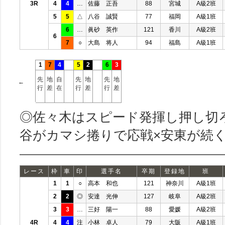
3R
4
4
…
佐藤 正吾
88
宮城
A級2班
5
5
△
八谷 誠賢
77
福岡
A級1班
6
…
眞砂 英作
121
香川
A級2班
6
7
○
大島 将人
94
福島
A級1班
1
7
4
5
2
6
3
先
地
自
先
地
先
地
←
行
差
在
行
差
行
差
◎佐々木はスピード発揮し押し切
谷がカマシ捲りで応戦×安東が続く
レース
枠
車
印
選手名
卒期
登録地
班
1
1
○
高本 和也
121
神奈川
A級1班
2
2
◎
安達 光伸
127
岐阜
A級2班
3
3
…
三好 陽一
88
愛媛
A級2班
4R
4
4
注
小林 卓人
79
大阪
A級1班