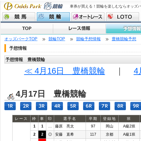
車券が買える！競輪を楽しむならオッズ
オッズパークTOP
競輪TOP
競輪予想情報
豊橋競輪予想
予想情報
予想情報 豊橋競輪
≪ 4月16日 豊橋競輪
｜
4
4月17日 豊橋競輪
レース
枠
車
印
選手名
卒期
登録地
班
1
1
…
藤原 亮太
97
岡山
A級2班
2
2
◎
安藤 直希
117
京都
A級1班