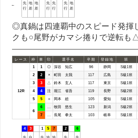
先
地
地
先
先
先
地
←
行
差
差
行
行
行
差
◎真鍋は四連覇中のスピード発揮
クも○尾野がカマシ捲りで逆転も
レース
枠
車
印
選手名
卒期
登録地
班
1
1
◎
深谷 知広
96
静岡
S級1班
2
2
×
町田 太我
117
広島
S級1班
3
3
△
鈴木 玄人
117
東京
S級1班
12R
4
4
注
堀江 省吾
119
長野
S級2班
5
5
○
岡本 総
105
愛知
S級1班
6
…
牧田 悠生
123
新潟
S級2班
6
7
…
長尾 拳太
103
岐阜
S級1班
4
3
1
5
7
2
6
先
自
先
地
地
先
先