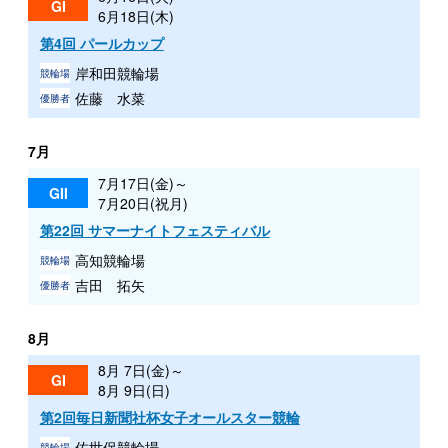
GI
6月18日(木)
第4回 パールカップ
岸和田競輪場
佐藤 水菜
7月
7月17日(金)～
GII
7月20日(祝月)
第22回 サマーナイトフェスティバル
高知競輪場
吉田 拓矢
8月
8月 7日(金)～
GI
8月 9日(日)
第2回毎日新聞社杯女子オールスター競輪
佐世保競輪場