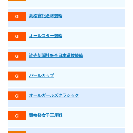
高松宮記念杯競輪
GI
オールスター競輪
GI
読売新聞社杯全日本選抜競輪
GI
パールカップ
GI
オールガールズクラシック
GI
競輪祭女子王座戦
GI