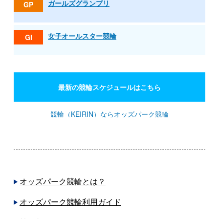
ガールズグランプリ
GP
女子オールスター競輪
GI
最新の競輪スケジュールはこちら
競輪（KEIRIN）ならオッズパーク競輪
オッズパーク競輪とは？
オッズパーク競輪利用ガイド